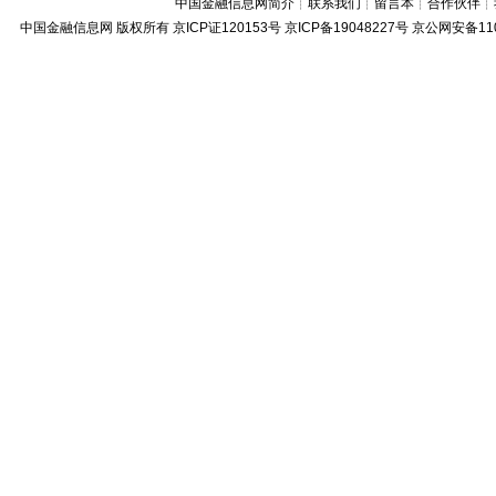
中国金融信息网简介
┊
联系我们
┊
留言本
┊
合作伙伴
┊
中国金融信息网
版权所有
京ICP证120153号
京ICP备19048227号 京公网安备11