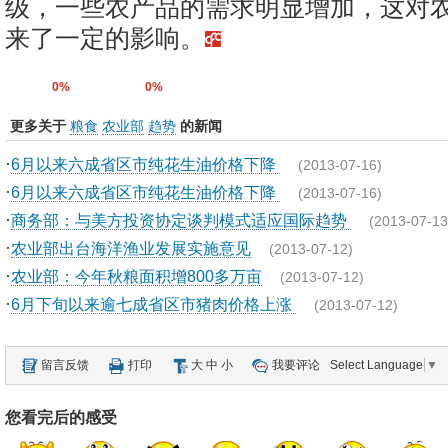
级，一些农产品的需求明显增加，这对
来了一定的影响。
0%
0%
更多关于
粮食
农业部
趋势
的新闻
·
6月以来六成省区市纯花生油价格下降
(2013-07-16)
·
6月以来六成省区市纯花生油价格下降
(2013-07-16)
·
商务部：与美方投资协定谈判模式适应国际趋势
(2013-07-13
·
农业部出台海洋渔业发展实施意见
(2013-07-12)
·
农业部：今年秋粮面积增800多万亩
(2013-07-12)
·
6月下旬以来逾七成省区市猪肉价格上涨
(2013-07-12)
留言反馈
打印
大
中
小
我要评论
Select Language
▼
您看完后的感受