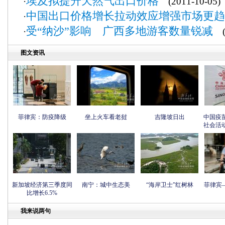
埃及拟提升天然气出口价格
·
(2011-10-05)
中国出口价格增长拉动效应增强市场更趋
·
受“纳沙”影响 广西多地游客数量锐减
·
(2
图文资讯
菲律宾：防疫降级
坐上火车看老挝
吉隆坡日出
中国疫
社会活
新加坡经济第三季度同
南宁：城中生态美
“海岸卫士”红树林
菲律宾
比增长6.5%
我来说两句