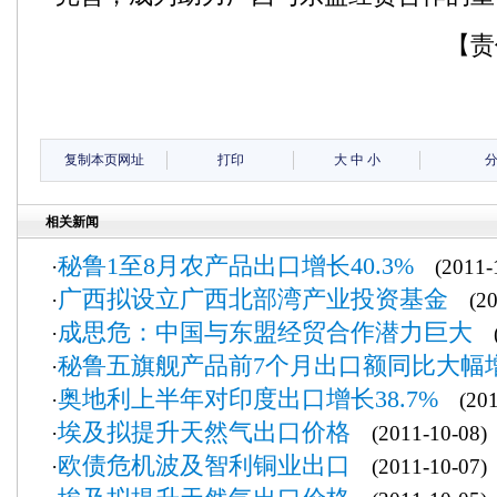
【责
复制本页网址
打印
大
中
小
相关新闻
秘鲁1至8月农产品出口增长40.3%
·
(2011-1
广西拟设立广西北部湾产业投资基金
·
(201
成思危：中国与东盟经贸合作潜力巨大
·
(2
秘鲁五旗舰产品前7个月出口额同比大幅
·
奥地利上半年对印度出口增长38.7%
·
(2011
埃及拟提升天然气出口价格
·
(2011-10-08)
欧债危机波及智利铜业出口
·
(2011-10-07)