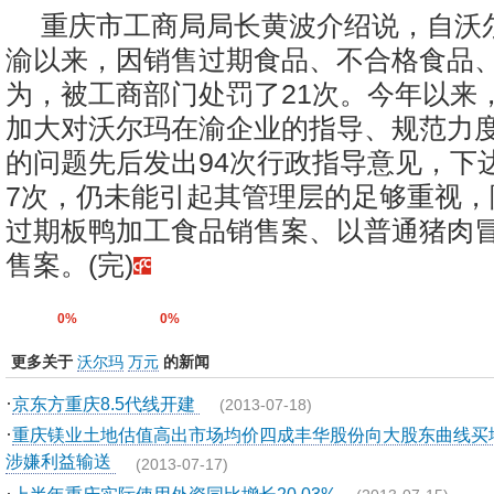
重庆市工商局局长黄波介绍说，自沃尔
渝以来，因销售过期食品、不合格食品
为，被工商部门处罚了21次。今年以来
加大对沃尔玛在渝企业的指导、规范力
的问题先后发出94次行政指导意见，下
7次，仍未能引起其管理层的足够重视，
过期板鸭加工食品销售案、以普通猪肉
售案。(完)
0%
0%
更多关于
沃尔玛
万元
的新闻
·
京东方重庆8.5代线开建
(2013-07-18)
·
重庆镁业土地估值高出市场均价四成丰华股份向大股东曲线买
涉嫌利益输送
(2013-07-17)
·