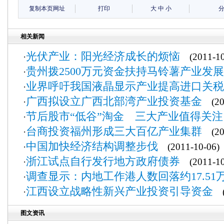
复制本页网址
打印
大
中
小
相关新闻
光伏产业：阳光经济成长的烦恼
·
(2011-10
贵州拨2500万元资金扶持马铃薯产业发展
·
业界呼吁我国液晶显示产业提高进口关税
·
广西拟设立广西北部湾产业投资基金
·
(201
节后股市“低谷”淘金 三大产业值得关注
·
台商投资福州形成三大百亿产业集群
·
(201
中国加快经济结构调整步伐
·
(2011-10-06)
浙江试点自行发行地方政府债券
·
(2011-10
调查显示：内地工作港人数回落约17.51
·
江西设立战略性新兴产业投资引导资金
·
(2
图文资讯