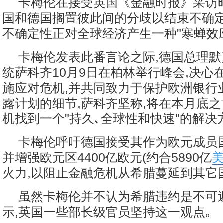
卡梅伦在接受英国《金融时报》采访
国和德国搁置彼此间的分歧以结束不确定
不确定性正对全球经济产生一种"寒蝉效应
卡梅伦发表此番言论之际,德国总理
统萨科齐10月9日在柏林举行峰会,决心
施应对危机,并共同致力于保护欧洲银行
露计划的细节,萨科齐坚称,将在本月底
机找到一个"持久､全球性和快速"的解决
卡梅伦呼吁德国接受其作为欧元成员国
并增强欧元区4400亿欧元(约合5890亿
火力,以阻止金融危机从希腊蔓延到其它
虽然卡梅伦并不认为希腊违约是不可
示,英国一些部长级官员坚持这一观点｡