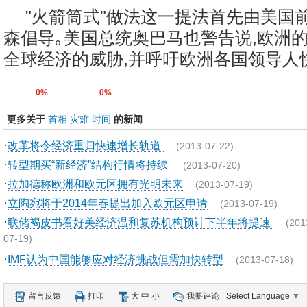
"火箭筒式"做法这一提法首先由美国
森倡导｡美国总统奥巴马也警告说,欧洲
全球经济的威胁,并呼吁欧洲各国领导人快速
0%
0%
更多关于
首相
灾难
时间
的新闻
·
改革将令经济重归快速增长轨道
(2013-07-22)
·
转型期买“新经济”结构行情将持续
(2013-07-20)
·
拉加德称欧洲和欧元区拥有光明未来
(2013-07-19)
·
立陶宛将于2014年春提出加入欧元区申请
(2013-07-19)
·
联储褐皮书看好美经济温和复苏机构预计下半年将提速
(201
07-19)
·
IMF认为中国能够应对经济挑战但需加快转型
(2013-07-18)
留言反馈
打印
大
中
小
我要评论
Select Language
▼