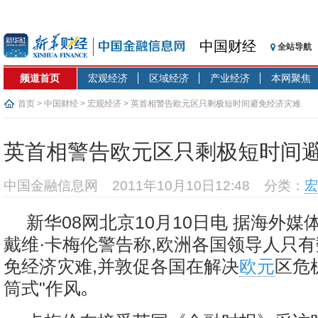
中国财经
全站导航
频道首页
宏观经济
区域经济
产业经济
本网聚焦
首页
>
中国财经
>
宏观经济
> 英首相警告欧元区只剩极短时间避免经济灾难
英首相警告欧元区只剩极短时间
中国金融信息网
2011年10月10日12:48
分类：
宏
新华08网北京10月10日电 据海外媒
戴维·卡梅伦警告称,欧洲各国领导人只
免经济灾难,并敦促各国在解决
欧元
区危
筒式"作风｡