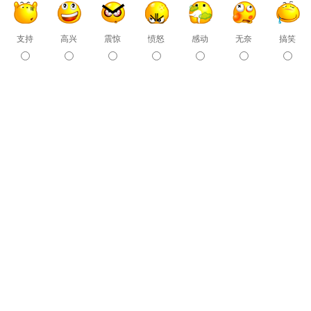
支持
高兴
震惊
愤怒
感动
无奈
搞笑