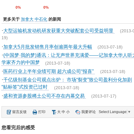
0%
0%
更多关于
加拿大
中石化
的新闻
·
大型运输机发动机研发获重大突破配套公司受益明显
(2013-
19)
·
加拿大5月批发销售月率创逾两年最大升幅
(2013-07-18)
·
(中国梦·我的梦)通讯：让无声世界充满爱——记加拿大华人听
学家齐力的中国梦
(2013-07-18)
·
医药行业上半年业绩可期 超六成公司“报喜”
(2013-07-18)
·
千亿级别基金公司观点出炉： 市场“裂变”致公司盈利分化加剧
“贴标签”式投资已过时
(2013-07-18)
·
盛和资源参股稀土公司不存在内幕交易
(2013-07-17)
留言反馈
打印
大
中
小
我要评论
Select Language
▼
您看完后的感受