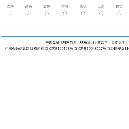
支持
高兴
震惊
愤怒
感动
无奈
搞笑
中国金融信息网简介
┊
联系我们
┊
留言本
┊
合作伙伴
┊
中国金融信息网
版权所有
京ICP证120153号
京ICP备19048227号 京公网安备11