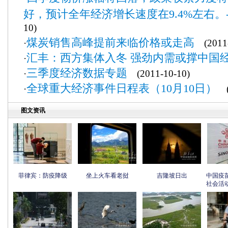
好，预计全年经济增长速度在9.4%左右。
10)
煤炭销售高峰提前来临价格或走高
·
(2011-
汇丰：西方集体入冬 强劲内需或撑中国
·
三季度经济数据专题
·
(2011-10-10)
全球重大经济事件日程表（10月10日）
·
(2
图文资讯
菲律宾：防疫降级
坐上火车看老挝
吉隆坡日出
中国疫
社会活