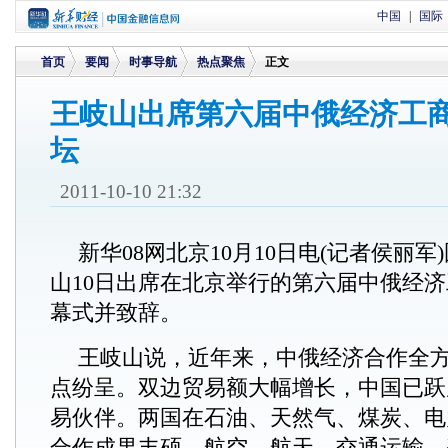
中国
|
国际
首页
要闻
时事导航
热点聚焦
正文
王岐山出席第六届中俄经济工
坛
>
>
>
>
2011-10-10 21:32
新华08网北京10月10日电(记者侯丽
山10日出席在北京举行的第六届中俄经
幕式并致辞。
王岐山说，近年来，中俄经济合作全
点纷呈。双边贸易额大幅增长，中国已跃
易伙伴。两国在石油、天然气、煤炭、电
合作成果丰硕。航空、航天、交通运输、