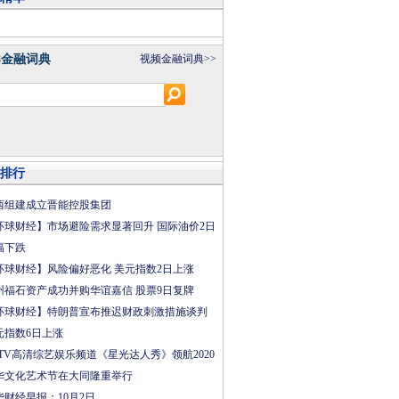
8金融词典
视频金融词典>>
排行
西组建成立晋能控股集团
环球财经】市场避险需求显著回升 国际油价2日
幅下跌
环球财经】风险偏好恶化 美元指数2日上涨
州福石资产成功并购华谊嘉信 股票9日复牌
环球财经】特朗普宣布推迟财政刺激措施谈判
元指数6日上涨
CTV高清综艺娱乐频道《星光达人秀》领航2020
华文化艺术节在大同隆重举行
华财经早报：10月2日