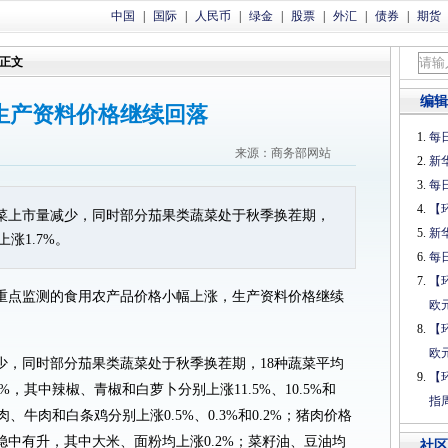
中国
|
国际
|
人民币
|
绿金
|
股票
|
外汇
|
债券
|
期货
正文
编辑
生产资料价格继续回落
每日
来源：商务部网站
新
每日
【
菜上市量减少，同时部分茄果类蔬菜处于秋季换茬期，
新
涨1.7%。
每日
【
部重点监测的食用农产品价格小幅上涨，生产资料价格继续
欧
【
欧
少，同时部分茄果类蔬菜处于秋季换茬期，18种蔬菜平均
【
，其中辣椒、青椒和白萝卜分别上涨11.5%、10.5%和
指
、牛肉和白条鸡分别上涨0.5%、0.3%和0.2%；猪肉价格
中有升，其中大米、面粉均上涨0.2%；菜籽油、豆油均
社区