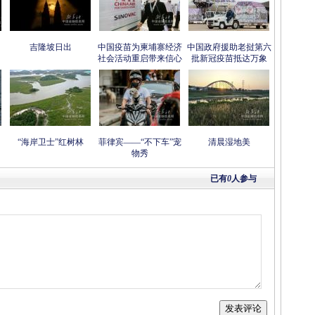
吉隆坡日出
中国疫苗为柬埔寨经济
中国政府援助老挝第六
社会活动重启带来信心
批新冠疫苗抵达万象
“海岸卫士”红树林
菲律宾——“不下车”宠
清晨湿地美
物秀
已有
0
人参与