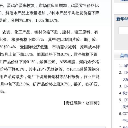
持平。蛋鸡产蛋率恢复，市场供应量增加，鸡蛋零售价格比
.5%。鲜活水产品上市量增加，8种水产品平均批发价格下降
新华0
，分别为1.8%、1.6% 和1.6%。
、农资、化工产品、钢材价格下跌，建材、轻工原料、有
涨。 橡胶价格下降0.7%，其中进口3#烟片胶、顺丁胶、
.5%和0.4%，受国际经济低迷、市场需求减弱、原料成本降
月上旬下跌3.8%。能源价格下降0.7%，原油价格下跌
点击
工产品价格下降0.1%，聚氯乙烯、ABS树脂、聚丙烯价格
山
钢材价格下降0.1%，其中219*7无缝钢管、Φ16mm普通圆钢分
【
，终端用户采购减少，钢厂下调建筑钢材等品种报价，行业产能
大
中旬下跌3.5%。矿产品价格上涨0.7%，铅矿、铁矿石、
【
6%。
杭
【
【责任编辑：赵丽梅】
美
C
中
新