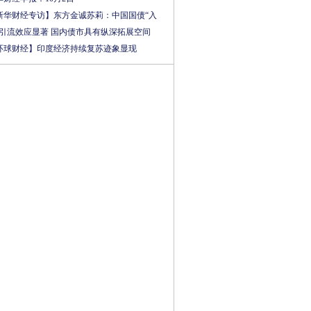
新华财经专访】东方金诚苏莉：中国国债“入
”引流效应显著 国内债市具有纵深拓展空间
环球财经】印度经济持续复苏迹象显现