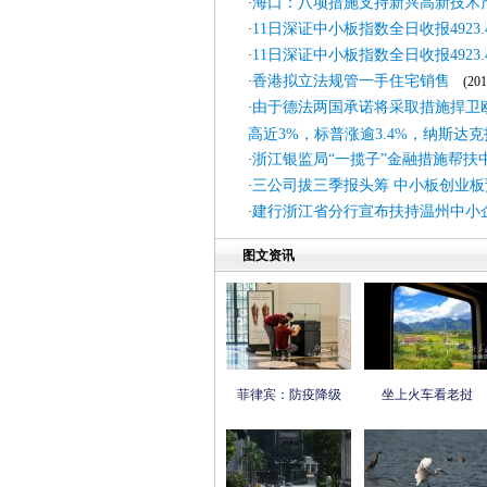
海口：八项措施支持新兴高新技术
·
11日深证中小板指数全日收报4923.4
·
11日深证中小板指数全日收报4923.4
·
香港拟立法规管一手住宅销售
·
(2011
由于德法两国承诺将采取措施捍卫
·
高近3%，标普涨逾3.4%，纳斯达克
浙江银监局“一揽子”金融措施帮扶
·
三公司拔三季报头筹 中小板创业
·
建行浙江省分行宣布扶持温州中小
·
图文资讯
菲律宾：防疫降级
坐上火车看老挝