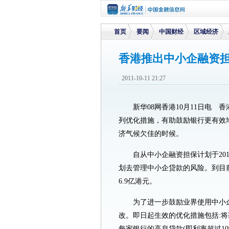
首页
要闻
中国财经
区域经济
香港推出中小企融资
>
>
>
>
2011-10-11 21:27
新华08网香港10月11日电
列优化措施，有助鼓励银行更有效
济气候欠佳的时候。
自从中小企融资担保计划于20
划去管理中小企贷款的风险。到目前
6.9亿港元。
为了进一步鼓励业界使用中小
改。即日起生效的优化措施包括:将获
每家银行的高息贷款(即利率超过10