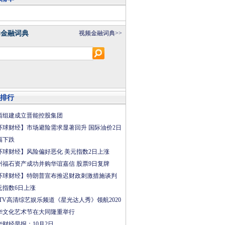
8金融词典
视频金融词典>>
排行
西组建成立晋能控股集团
环球财经】市场避险需求显著回升 国际油价2日
幅下跌
环球财经】风险偏好恶化 美元指数2日上涨
州福石资产成功并购华谊嘉信 股票9日复牌
环球财经】特朗普宣布推迟财政刺激措施谈判
元指数6日上涨
CTV高清综艺娱乐频道《星光达人秀》领航2020
华文化艺术节在大同隆重举行
华财经早报：10月2日