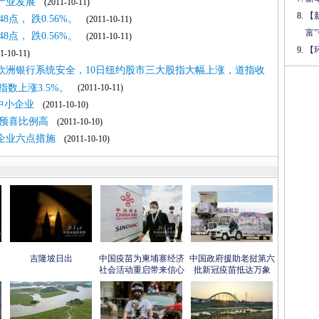
产业发展
(2011-10-11)
【
8点， 跌0.56%。
(2011-10-11)
富
8点， 跌0.56%。
(2011-10-11)
【
-10-11)
欧洲银行系统安全，10日纽约股市三大股指大幅上涨，道指收
指数上涨3.5%。
(2011-10-11)
中小企业
(2011-10-10)
板预喜比例高
(2011-10-10)
企业六点措施
(2011-10-10)
吉隆坡日出
中国疫苗为柬埔寨经济
中国政府援助老挝第六
社会活动重启带来信心
批新冠疫苗抵达万象