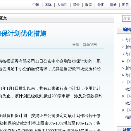
中国
|
国际
|
人民币
|
绿金
|
股票
|
外汇
|
债券
|
期货
正文
编辑
担保计划优化措施
每日
来源：新华08网
新
每日
 香港按揭证券有限公司11日公布中小企融资担保计划的一系
【
新
地去满足中小企的融资需求，尤其是当贷款市场受压和经
每日
【
11年1月1日推出以来，共有23家银行参与计划，使用此计
欧
为止，该计划已经收到超过200宗申请，涉及总贷款额约
【
欧
【
企融资担保计划，按揭证券公司决定对该计划作出若干修
指
担保的贷款之利率上限由8%-10%增加至10%-12%；将
社区
%的贷款)总贷款额上限由5000万港元增加至1亿港元；允