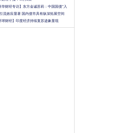
新华财经专访】东方金诚苏莉：中国国债“入
”引流效应显著 国内债市具有纵深拓展空间
环球财经】印度经济持续复苏迹象显现