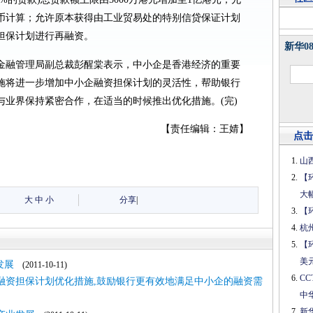
币计算；允许原本获得由工业贸易处的特别信贷保证计划
担保计划进行再融资。
新华0
金融管理局副总裁彭醒棠表示，中小企是香港经济的重要
施将进一步增加中小企融资担保计划的灵活性，帮助银行
与业界保持紧密合作，在适当的时候推出优化措施。(完)
【责任编辑：王婧】
点击
山
【
大
大
中
小
分享
|
【
杭
【
美
发展
(2011-10-11)
C
融资担保计划优化措施,鼓励银行更有效地满足中小企的融资需
中
新