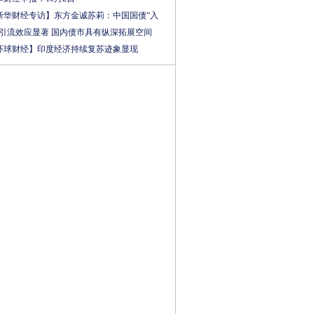
新华财经专访】东方金诚苏莉：中国国债“入
”引流效应显著 国内债市具有纵深拓展空间
环球财经】印度经济持续复苏迹象显现