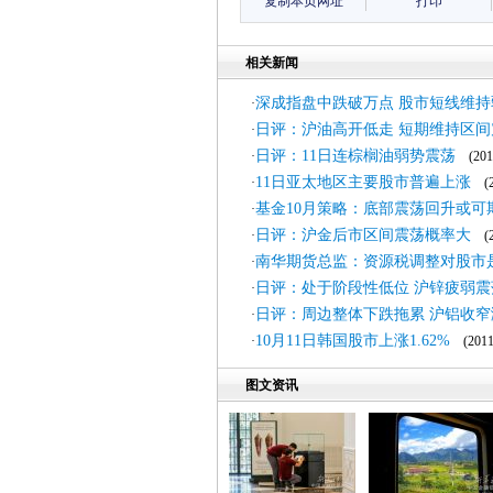
复制本页网址
打印
相关新闻
深成指盘中跌破万点 股市短线维持
·
日评：沪油高开低走 短期维持区间
·
日评：11日连棕榈油弱势震荡
·
(2011
11日亚太地区主要股市普遍上涨
·
(20
基金10月策略：底部震荡回升或可
·
日评：沪金后市区间震荡概率大
·
(20
南华期货总监：资源税调整对股市
·
日评：处于阶段性低位 沪锌疲弱震
·
日评：周边整体下跌拖累 沪铝收窄
·
10月11日韩国股市上涨1.62%
·
(2011-
图文资讯