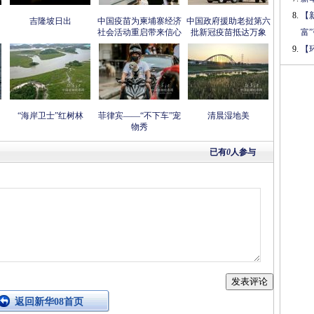
【
吉隆坡日出
中国疫苗为柬埔寨经济
中国政府援助老挝第六
社会活动重启带来信心
批新冠疫苗抵达万象
富
【
“海岸卫士”红树林
菲律宾——“不下车”宠
清晨湿地美
物秀
已有
0
人参与
返回新华08首页