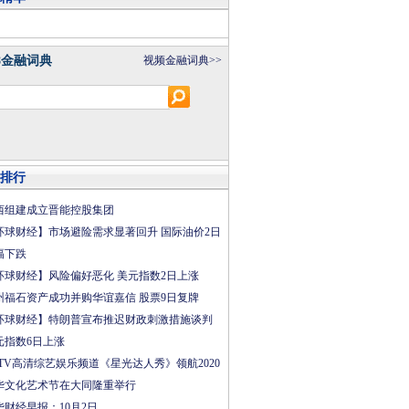
8金融词典
视频金融词典>>
排行
西组建成立晋能控股集团
环球财经】市场避险需求显著回升 国际油价2日
幅下跌
环球财经】风险偏好恶化 美元指数2日上涨
州福石资产成功并购华谊嘉信 股票9日复牌
环球财经】特朗普宣布推迟财政刺激措施谈判
元指数6日上涨
CTV高清综艺娱乐频道《星光达人秀》领航2020
华文化艺术节在大同隆重举行
华财经早报：10月2日