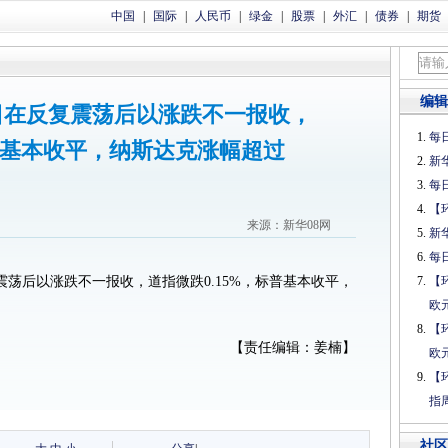
中国
|
国际
|
人民币
|
绿金
|
股票
|
外汇
|
债券
|
期货
编辑
日在反复震荡后以涨跌不一报收，
每日
标普基本收平，纳斯达克涨幅超过
新
每日
【
来源：新华08网
新
每日
震荡后以涨跌不一报收，道指微跌0.15%，标普基本收平，
【
欧
【
【责任编辑：姜楠】
欧
【
指
社区