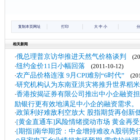
复制本页网址
打印
大
中
小
相关新闻
俄总理普京访华推进天然气价格谈判
·
(201
纽约金价11日小幅回落
·
(2011-10-12)
农产品价格连涨 9月CPI难别“6时代”
·
(201
研究机构认为东南亚洪灾将推升世界稻米
·
香港按揭证券有限公司推出中小企融资担
·
励银行更有效地满足中小企的融资需求。
政策利好难敌利空放大 股指期货再创新
·
[黄金直通车]风险情绪搅动市场 黄金再
·
[期指]南华期货：中金增持难改A股弱势
·