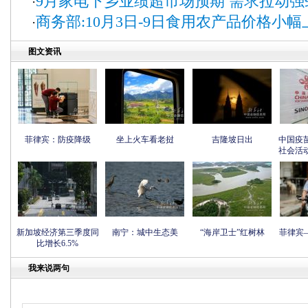
9月家电下乡业绩超市场预期 需求拉
·
商务部:10月3日-9日食用农产品价格小幅
·
图文资讯
菲律宾：防疫降级
坐上火车看老挝
吉隆坡日出
中国疫
社会活
新加坡经济第三季度同
南宁：城中生态美
“海岸卫士”红树林
菲律宾
比增长6.5%
我来说两句