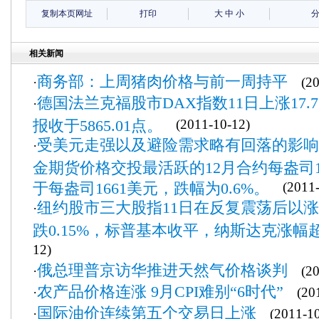
复制本页网址
打印
大
中
小
相关新闻
商务部：上周猪肉价格与前一周持平
·
(201
德国法兰克福股市DAX指数11日上涨17.7
·
报收于5865.01点。
(2011-10-12)
受美元走强以及避险需求略有回落的影响
·
金期货价格交投最活跃的12月合约每盎司1
于每盎司1661美元，跌幅为0.6%。
(2011-
纽约股市三大股指11日在反复震荡后以
·
跌0.15%，标普基本收平，纳斯达克涨幅超
12)
俄总理普京访华推进天然气价格谈判
·
(201
农产品价格连涨 9月CPI难别“6时代”
·
(201
国际油价连续第五个交易日上涨
·
(2011-10