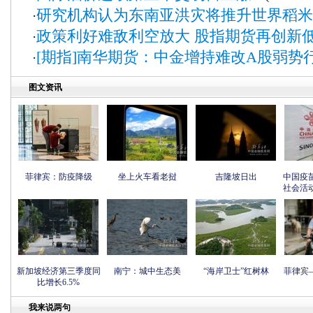
研究机构认为东南亚洪灾将推升世界稻米
·
政策利好难敌利空放大 股指期货再创新
·
[期指]南华期货：中金增持难改A股弱势
·
图文资讯
菲律宾：防疫降级
坐上火车看老挝
吉隆坡日出
中国疫
社会活
新加坡经济第三季度同
南宁：城中生态美
“海岸卫士”红树林
菲律宾
比增长6.5%
我来说两句