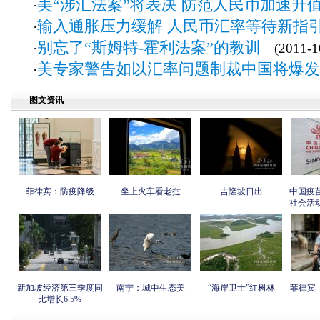
美“涉汇法案”将表决 防范人民币加速升
·
输入通胀压力缓解 人民币汇率等待新指
·
别忘了“斯姆特-霍利法案”的教训
·
(2011-10
美专家警告如以汇率问题制裁中国将爆发
·
图文资讯
菲律宾：防疫降级
坐上火车看老挝
吉隆坡日出
中国疫
社会活
新加坡经济第三季度同
南宁：城中生态美
“海岸卫士”红树林
菲律宾
比增长6.5%