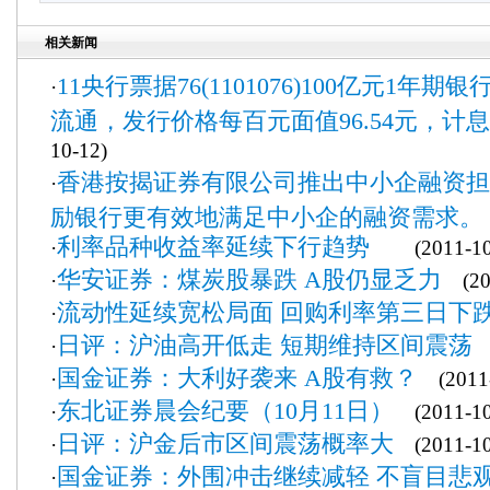
相关新闻
11央行票据76(1101076)100亿元1年期
·
流通，发行价格每百元面值96.54元，计
10-12)
香港按揭证券有限公司推出中小企融资担
·
励银行更有效地满足中小企的融资需求。
利率品种收益率延续下行趋势
·
(2011-10
华安证券：煤炭股暴跌 A股仍显乏力
·
(201
流动性延续宽松局面 回购利率第三日下
·
日评：沪油高开低走 短期维持区间震荡
·
(
国金证券：大利好袭来 A股有救？
·
(2011-
东北证券晨会纪要（10月11日）
·
(2011-10
日评：沪金后市区间震荡概率大
·
(2011-10
国金证券：外围冲击继续减轻 不盲目悲
·