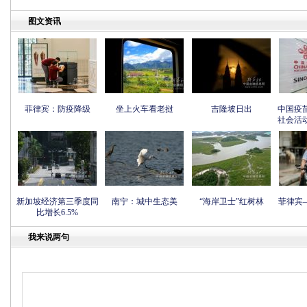
图文资讯
菲律宾：防疫降级
坐上火车看老挝
吉隆坡日出
中国疫
社会活
新加坡经济第三季度同
南宁：城中生态美
“海岸卫士”红树林
菲律宾
比增长6.5%
我来说两句