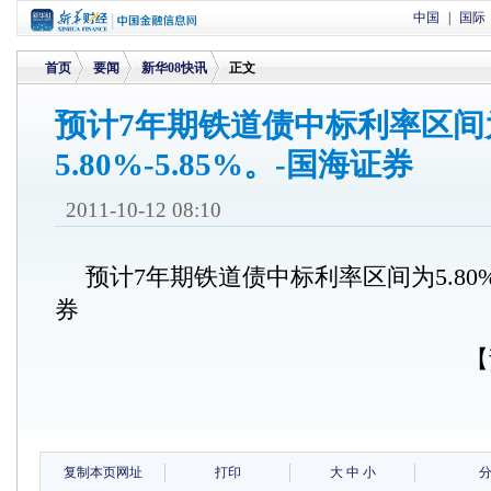
中国
|
国际
首页
要闻
新华08快讯
正文
预计7年期铁道债中标利率区间
5.80%-5.85%。-国海证券
>
>
>
2011-10-12 08:10
预计7年期铁道债中标利率区间为5.80%-
券
【
复制本页网址
打印
大
中
小