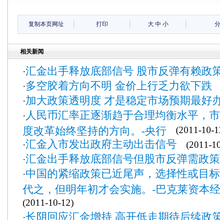
复制本页网址
打印
大
中
小
相关新闻
汇金出手释放底部信号 股市反弹有赖政
·
多空胶着方向不明 金价上行乏力欲下跌
·
(
加大政策透明度 才是稳定市场预期最好
·
人民币汇率正逐渐趋于合理均衡水平，市
·
度改革始终坚持的方向。-央行
(2011-10-1
汇金入市发出政府主动出击信号
·
(2011-10
汇金出手释放底部信号但股市反弹需政策
·
中国的紧缩政策已近尾声，选择性或目标
·
代之，但明年初才会实施。-巴克莱资本
(2011-10-12)
长阴回应汇金增持 高开低走期待后续政
·