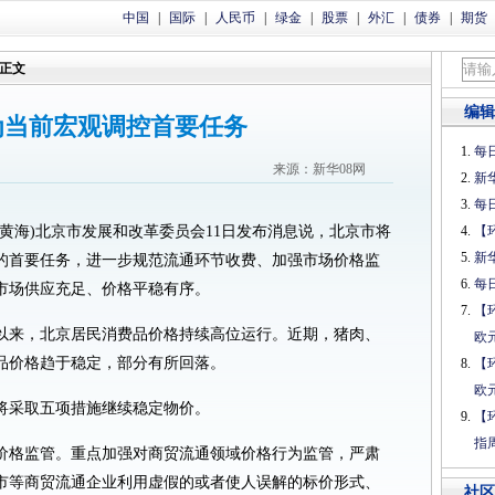
中国
|
国际
|
人民币
|
绿金
|
股票
|
外汇
|
债券
|
期货
正文
编辑
为当前宏观调控首要任务
每日
来源：新华08网
新
每日
记者黄海)北京市发展和改革委员会11日发布消息说，北京市将
【
新
的首要任务，进一步规范流通环节收费、加强市场价格监
每日
市场供应充足、价格平稳有序。
【
以来，北京居民消费品价格持续高位运行。近期，猪肉、
欧
品价格趋于稳定，部分有所回落。
【
欧
将采取五项措施继续稳定物价。
【
指
价格监管。重点加强对商贸流通领域价格行为监管，严肃
市等商贸流通企业利用虚假的或者使人误解的标价形式、
社区