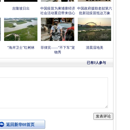
吉隆坡日出
中国疫苗为柬埔寨经济
中国政府援助老挝第六
社会活动重启带来信心
批新冠疫苗抵达万象
“海岸卫士”红树林
菲律宾——“不下车”宠
清晨湿地美
物秀
已有
0
人参与
返回新华08首页