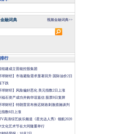
8金融词典
视频金融词典>>
排行
西组建成立晋能控股集团
环球财经】市场避险需求显著回升 国际油价2日
幅下跌
环球财经】风险偏好恶化 美元指数2日上涨
州福石资产成功并购华谊嘉信 股票9日复牌
环球财经】特朗普宣布推迟财政刺激措施谈判
元指数6日上涨
CTV高清综艺娱乐频道《星光达人秀》领航2020
华文化艺术节在大同隆重举行
华财经早报：10月2日