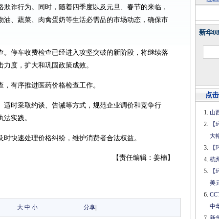
格欺诈行为。同时，随着四季度以及元旦、春节的来临，
物油、蔬菜、肉禽蛋奶等生活必需品的市场动态，确保市
新华0
查。停车收费检查已经进入攻坚突破的新阶段，将继续落
打击力度，扩大和巩固政策成效。
抽查，有序推进医药价格检查工作。
点击
。适时采取约谈、告诫等方式，规范企业调价和竞争行
山
的执法实践。
【
大
及时快速处理价格纠纷，维护消费者合法权益。
【
【责任编辑：姜楠】
杭
【
美
C
中
大
中
小
分享
|
新