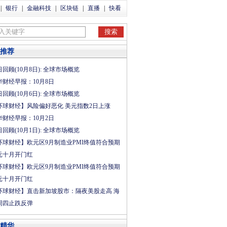
|
银行
|
金融科技
|
区块链
|
直播
|
快看
推荐
回顾(10月8日): 全球市场概览
华财经早报：10月8日
回顾(10月6日): 全球市场概览
环球财经】风险偏好恶化 美元指数2日上涨
华财经早报：10月2日
回顾(10月1日): 全球市场概览
环球财经】欧元区9月制造业PMI终值符合预期
元十月开门红
环球财经】欧元区9月制造业PMI终值符合预期
元十月开门红
环球财经】直击新加坡股市：隔夜美股走高 海
周四止跌反弹
精华