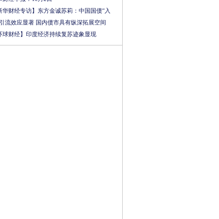
新华财经专访】东方金诚苏莉：中国国债“入
”引流效应显著 国内债市具有纵深拓展空间
环球财经】印度经济持续复苏迹象显现