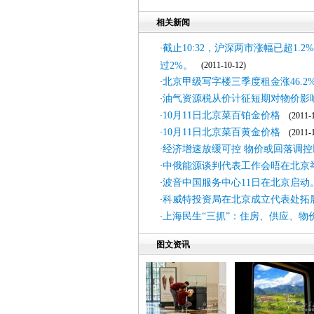
相关新闻
截止10:32，沪深两市涨幅已超1
·
过2%。
(2011-10-12)
北京甲级写字楼三季度租金涨46.2
·
油气资源税从价计征短期对物价影
·
10月11日北京菜百铂金价格
·
(2011-1
10月11日北京菜百黄金价格
·
(2011-1
经济增速放缓可控 物价或回落调控
·
中俄能源谈判代表工作会晤在北京
·
波音中国服务中心11日在北京启动
·
科威特投资局在北京成立代表处拓
·
上海民生“三抓”：住房、供应、物
·
图文资讯