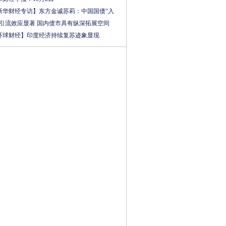
新华财经专访】东方金诚苏莉：中国国债“入
”引流效应显著 国内债市具有纵深拓展空间
环球财经】印度经济持续复苏迹象显现