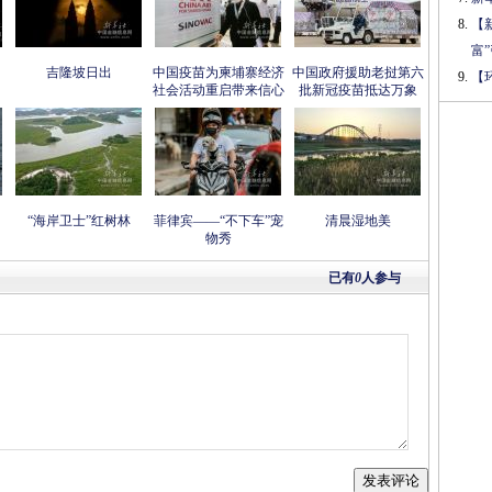
【
富
吉隆坡日出
中国疫苗为柬埔寨经济
中国政府援助老挝第六
【
社会活动重启带来信心
批新冠疫苗抵达万象
“海岸卫士”红树林
菲律宾——“不下车”宠
清晨湿地美
物秀
已有
0
人参与