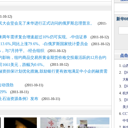
-10-12)
新华0
人民大会堂会见了来华进行正式访问的俄罗斯总理普京。
(2011-
两年需求复合增速超过10%仍可实现。-中信证券
(2011-10-12)
.6%,同比上涨79.6%。-白俄罗斯国家统计委员会
(2011-10-12)
%，与7月持平。-经合组织
(2011-10-12)
点击
的影响，纽约商品交易所黄金期货价格交投最活跃的12月合约
1661美元，跌幅为0.6%。
(2011-10-12)
山
融资担保计划优化措施,鼓励银行更有效地满足中小企的融资需
【
大
需求拉动强劲
(2011-10-11)
【
29%
(2011-10-11)
杭
上石油资源条例》发布
(2011-10-11)
【
美
C
中
新