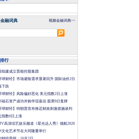
8金融词典
视频金融词典>>
排行
西组建成立晋能控股集团
环球财经】市场避险需求显著回升 国际油价2日
幅下跌
环球财经】风险偏好恶化 美元指数2日上涨
州福石资产成功并购华谊嘉信 股票9日复牌
环球财经】特朗普宣布推迟财政刺激措施谈判
元指数6日上涨
CTV高清综艺娱乐频道《星光达人秀》领航2020
华文化艺术节在大同隆重举行
华财经早报：10月2日