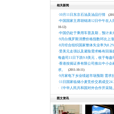
相关新闻
10月11日东京石油及油品行情
·
(2011
中国国家主席胡锦涛12日中午在
·
10-12)
中国仍处于乘用车普及期，预计未来
·
9月白俄罗斯消费价格指数环比上涨13
·
8月经合组织国家整体失业率为8.2
·
受美元走强以及避险需求略有回落
·
每盎司11日下跌9.8美元，收于每盎司
香港按揭证券有限公司推出中小企
·
求。
(2011-10-11)
9月家电下乡业绩超市场预期 
·
11日国家临储小麦竞价交易成交24.
·
《中华人民共和国对外合作开采陆
·
图文资讯