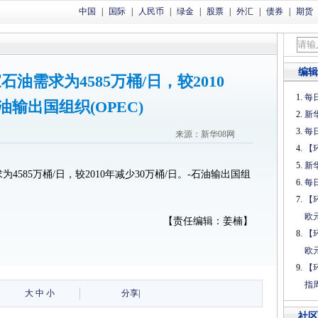
中国
|
国际
|
人民币
|
绿金
|
股票
|
外汇
|
债券
|
期货
编辑
家石油需求为4585万桶/日，较2010
每日
油输出国组织(OPEC)
新
每日
来源：新华08网
【
新
为4585万桶/日，较2010年减少30万桶/日。-石油输出国组
每日
【
欧
【责任编辑：姜楠】
【
欧
【
指
大
中
小
分享
|
社区