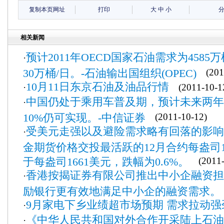
复制本页网址
打印
大
中
小
相关新闻
预计2011年OECD国家石油需求为4585万
·
30万桶/日。-石油输出国组织(OPEC)
(2011
10月11日东京石油及油品行情
·
(2011-10-1
中国仍处于乘用车普及期，预计未来两年
·
10%仍可实现。-中信证券
(2011-10-12)
受美元走强以及避险需求略有回落的影响
·
金期货价格交投最活跃的12月合约每盎司1
于每盎司1661美元，跌幅为0.6%。
(2011-
香港按揭证券有限公司推出中小企融资担
·
励银行更有效地满足中小企的融资需求。
9月家电下乡业绩超市场预期 需求拉
·
《中华人民共和国对外合作开采陆上石油
·