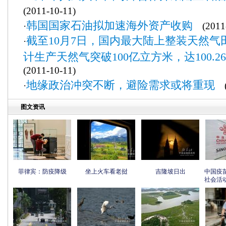
(2011-10-11)
韩国国家石油拟加速海外资产收购
·
(2011-
截至10月7日，国内最大陆上整装天然气
·
计生产天然气突破100亿立方米，达100.
(2011-10-11)
地缘政治冲突不断，避险需求或将重现
·
(2
图文资讯
菲律宾：防疫降级
坐上火车看老挝
吉隆坡日出
中国疫
社会活