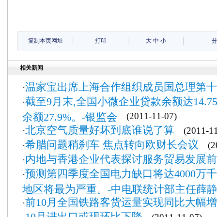
复制本页网址
打印
大
中
小
相关新闻
温家宝出席上海合作组织成员国总理第十
·
截至9月末,全国小微企业贷款余额达14.7
·
余额27.9%。-银监会
(2011-11-07)
北京空气质量好坏到底谁说了算
·
(2011-11
希腊问题稍刹车 焦点转向欧财长会议
·
(20
内地与香港企业代表探讨服务贸易发展前
·
预测第四季度全国电力缺口将达4000万
·
地区将最为严重。-中电联统计部主任薛
前10月全国铁路客货运量实现同比大幅
·
10月进出口或现环比下降