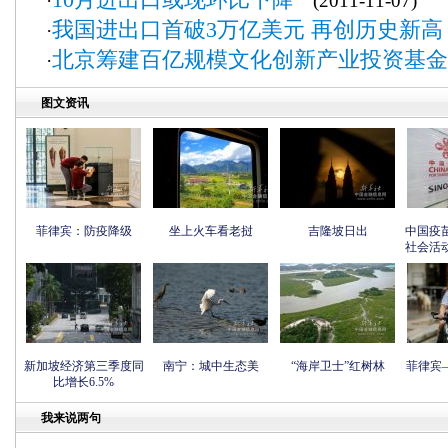
·
(2011-11-07)
我国进出口首破3万亿美元 再创历史新高
·
北京筹建百亿规模文化创新产业投资基金
·
图文资讯
菲律宾：防疫降级
坐上火车看老挝
吉隆坡日出
中国疫
社会活
新加坡经济第三季度同
南宁：城中生态美
“海岸卫士”红树林
菲律宾
比增长6.5%
我来说两句