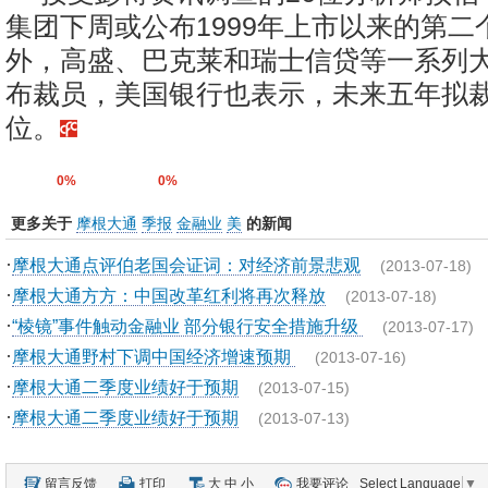
集团下周或公布1999年上市以来的第二
外，高盛、巴克莱和瑞士信贷等一系列
布裁员，美国银行也表示，未来五年拟裁
位。
0%
0%
更多关于
摩根大通
季报
金融业
美
的新闻
·
摩根大通点评伯老国会证词：对经济前景悲观
(2013-07-18)
·
摩根大通方方：中国改革红利将再次释放
(2013-07-18)
·
“棱镜”事件触动金融业 部分银行安全措施升级
(2013-07-17)
·
摩根大通野村下调中国经济增速预期
(2013-07-16)
·
摩根大通二季度业绩好于预期
(2013-07-15)
·
摩根大通二季度业绩好于预期
(2013-07-13)
留言反馈
打印
大
中
小
我要评论
Select Language
▼