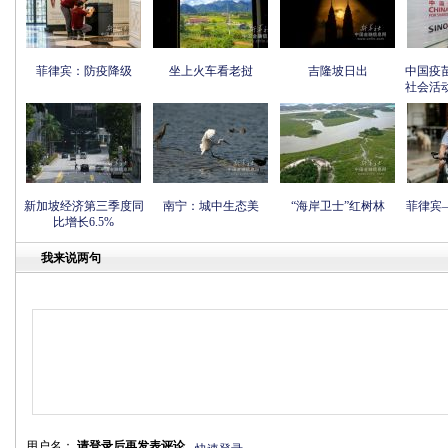
菲律宾：防疫降级
坐上火车看老挝
吉隆坡日出
中国疫
社会活
新加坡经济第三季度同
南宁：城中生态美
“海岸卫士”红树林
菲律宾
比增长6.5%
我来说两句
用户名：
请登录后再发表评论