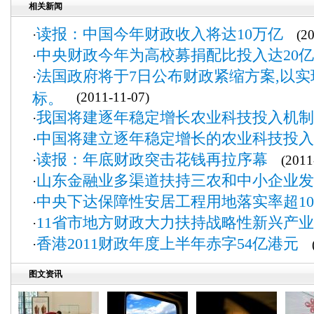
相关新闻
读报：中国今年财政收入将达10万亿
·
(201
中央财政今年为高校募捐配比投入达20
·
法国政府将于7日公布财政紧缩方案,以
·
标。
(2011-11-07)
我国将建逐年稳定增长农业科技投入机制
·
中国将建立逐年稳定增长的农业科技投入
·
读报：年底财政突击花钱再拉序幕
·
(2011-
山东金融业多渠道扶持三农和中小企业发
·
中央下达保障性安居工程用地落实率超10
·
11省市地方财政大力扶持战略性新兴产业
·
香港2011财政年度上半年赤字54亿港元
·
(2
图文资讯