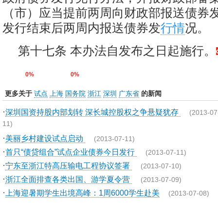
（市）应当提前两周向财政部报送债券
发行结束后两周内报送债券发
行情
况。
第十七条 本办法自发布之日起施行。
0%
0%
更多关于
试点
上海
国务院
浙江
深圳
广东省
的新闻
·
深圳国资持股内部划转 深长城控股权之争悬疑犹存
(2013-07
11)
·
美丽乡村建设试点启动
(2013-07-11)
·
首只“债贷组合”试点企业债券今日发行
(2013-07-11)
·
宁东至浙江特高压输电工程协议签署
(2013-07-10)
·
浙江全面排查各类出国、游学夏令营
(2013-07-09)
·
上海迎暑期学生出境高峰：1周6000学生赴美
(2013-07-08)