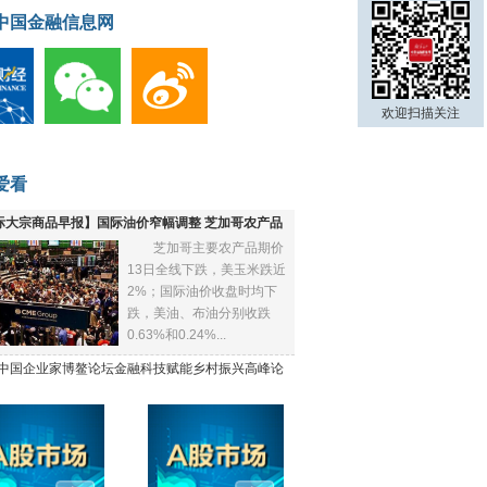
中国金融信息网
欢迎扫描关注
爱看
际大宗商品早报】国际油价窄幅调整 芝加哥农产品
芝加哥主要农产品期价
下跌
13日全线下跌，美玉米跌近
2%；国际油价收盘时均下
跌，美油、布油分别收跌
0.63%和0.24%...
21中国企业家博鳌论坛金融科技赋能乡村振兴高峰论