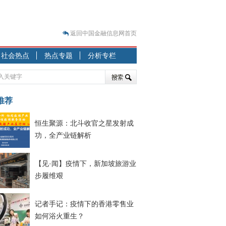
返回中国金融信息网首页
？
社会热点
热点专题
分析专栏
突围之旅
7—2020.07.31）
跷跷板” 结构性失衡藏
推荐
显下行
恒生聚源：北斗收官之星发射成
现最弱
功，全产业链解析
人
解析
【见·闻】疫情下，新加坡旅游业
7—2020.08.21）
步履维艰
记者手记：疫情下的香港零售业
如何浴火重生？