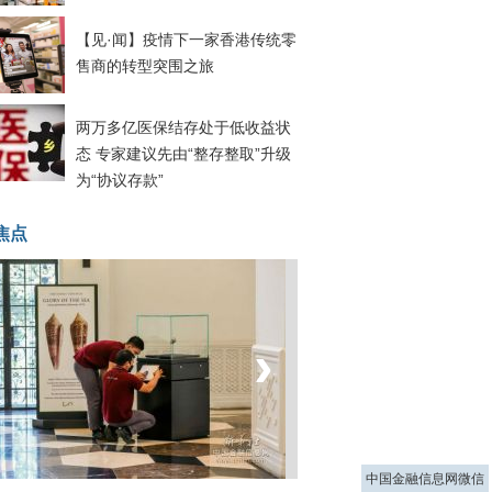
【见·闻】疫情下一家香港传统零
售商的转型突围之旅
两万多亿医保结存处于低收益状
态 专家建议先由“整存整取”升级
为“协议存款”
焦点
‹
›
菲律宾：防疫降级
中国金融信息网微信