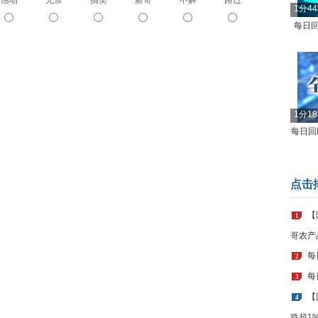
感动
无奈
搞笑
新奇
不解
路过
1分4
每日回
1分1
每日回顾
点击
【
1
哥农产
每
2
每
3
【
4
跌超1