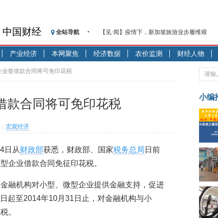
中国财经
全站导航
【见·闻】疫情下，新加坡旅游业步履维艰
记者手记：疫情下的香港零售业如何浴火重生
产业经济
本网聚焦
经济数据
农价监测
财经人物
【见·闻】疫情下一家香港传统零售商的转型
济安金信：中国基金市场数据分析周报（2020. 07.2
企业签借款合同将可免印花税
【新华财经调查】同业存单、结构性存款玩起“
在“隐秘的角落”
小编
借款合同将可免印花税
央行公开市场净投放300亿元 短端资金利率明
基本面及股市双轮冲击 债市回调十年期债表
：
宏观经济
沥青期货连续两日涨逾3% 沪银及两粕涨势喜
恒生聚源：北斗收官之星发射成功，全产业链
24日从
财政部
获悉，财政部、国家
税务总局
日前
济安金信：中国基金市场数据分析周报（2020. 08.1
微型企业借款合同免征印花税。
励金融机构对小型、微型企业提供金融支持，促进
1日起至2014年10月31日止，对金融机构与小
花税。