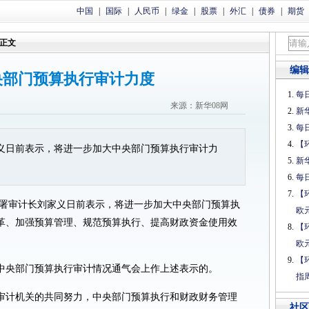
中国
|
国际
|
人民币
|
绿金
|
股票
|
外汇
|
债券
|
期货
正文
编辑
央部门预算执行审计力度
每日
来源：新华08网
新
每日
【
义日前表示，将进一步加大中央部门预算执行审计力
新
每日
【
 审计署审计长刘家义日前表示，将进一步加大中央部门预算执
欧
革、加强预算管理、规范预算执行、提高财政资金使用效
【
欧
【
年中央部门预算执行审计情况通气会上作上述表示的。
指
审计机关的共同努力，中央部门预算执行和财政财务管理
社区