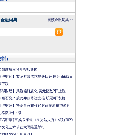
8金融词典
视频金融词典>>
排行
西组建成立晋能控股集团
环球财经】市场避险需求显著回升 国际油价2日
幅下跌
环球财经】风险偏好恶化 美元指数2日上涨
州福石资产成功并购华谊嘉信 股票9日复牌
环球财经】特朗普宣布推迟财政刺激措施谈判
元指数6日上涨
CTV高清综艺娱乐频道《星光达人秀》领航2020
华文化艺术节在大同隆重举行
华财经早报：10月2日