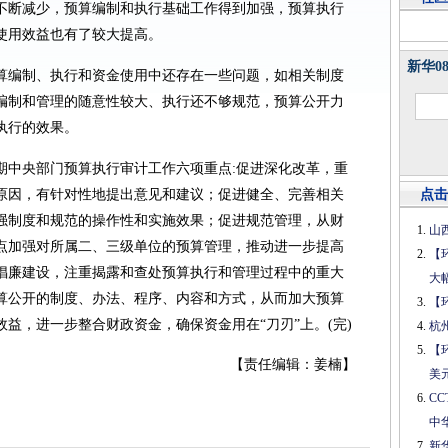
不断减少，预算编制和执行基础工作得到加强，预算执行
使用效益也有了较大提高。
新华0
算编制、执行和资金使用中还存在一些问题，如相关制度
编制和管理的随意性较大、执行还不够规范，预算公开力
执行的效果。
期中央部门预算执行审计工作六项重点:促进深化改革，重
原因，有针对性地提出意见和建议；促进健全、完善相关
点击
强制度和规范的操作性和实施效果；促进规范管理，从财
山
点加强对所属二、三级单位的预算管理，推动进一步提高
【
倡廉建设，注重揭露和查处预算执行和管理过程中的重大
大
算公开的制度、办法、程序、内容和方式，从而加大预算
【
益，进一步整合财政资金，确保资金用在“刀刃”上。(完)
杭
【
【责任编辑：姜楠】
美
C
中
新