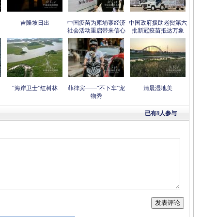
吉隆坡日出
中国疫苗为柬埔寨经济
中国政府援助老挝第六
社会活动重启带来信心
批新冠疫苗抵达万象
“海岸卫士”红树林
菲律宾——“不下车”宠
清晨湿地美
物秀
已有
0
人参与