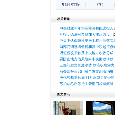
复制本页网址
打印
相关新闻
中央财政今年为高校募捐配比投入达
·
英报：德法对希腊加大施压力度
·
(20
中央下达保障性安居工程用地落实率
·
两部门调整增值税和营业税起征点
·
增值税改革触及中央地方税收分成
·
要防止地方债风险向中央财政转移
·
三部门发文刺激消费 物流板块潜
·
商务部等三部门联合发文刺激消费
·
液化气基本触底 11月反弹力度受制
·
苏泊尔称正等待主管部门权威解释
·
图文资讯