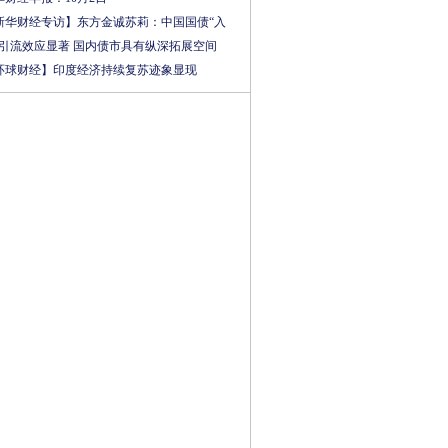
新华财经专访】东方金诚苏莉：中国国债“入
”引流效应显著 国内债市具有纵深拓展空间
环球财经】印度经济持续复苏迹象显现