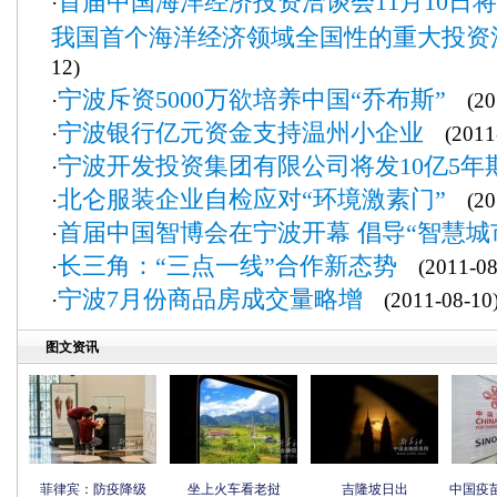
首届中国海洋经济投资洽谈会11月10日
·
我国首个海洋经济领域全国性的重大投资
12)
宁波斥资5000万欲培养中国“乔布斯”
·
(201
宁波银行亿元资金支持温州小企业
·
(2011-
宁波开发投资集团有限公司将发10亿5年
·
北仑服装企业自检应对“环境激素门”
·
(201
首届中国智博会在宁波开幕 倡导“智慧城
·
长三角：“三点一线”合作新态势
·
(2011-08
宁波7月份商品房成交量略增
·
(2011-08-10
图文资讯
菲律宾：防疫降级
坐上火车看老挝
吉隆坡日出
中国疫