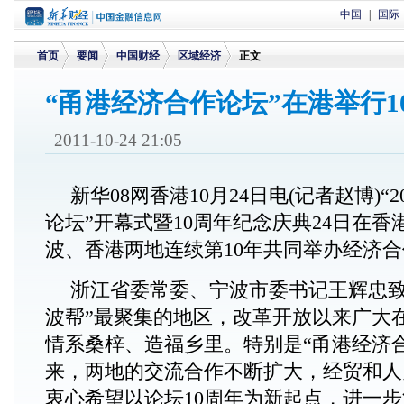
中国
|
国际
首页
要闻
中国财经
区域经济
正文
“甬港经济合作论坛”在港举行1
>
>
>
>
2011-10-24 21:05
新华08网香港10月24日电(记者赵博)“
论坛”开幕式暨10周年纪念庆典24日在
波、香港两地连续第10年共同举办经济
浙江省委常委、宁波市委书记王辉忠致
波帮”最聚集的地区，改革开放以来广大在
情系桑梓、造福乡里。特别是“甬港经济
来，两地的交流合作不断扩大，经贸和人
衷心希望以论坛10周年为新起点，进一