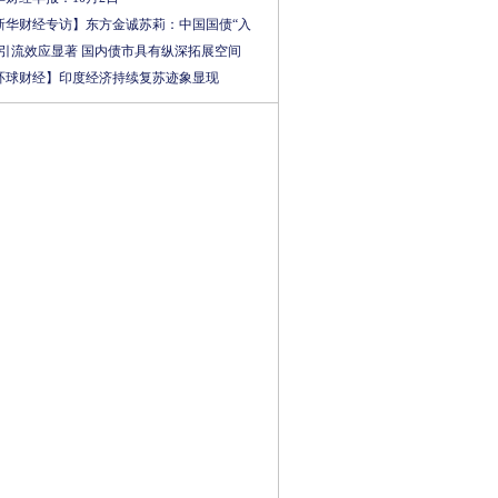
新华财经专访】东方金诚苏莉：中国国债“入
”引流效应显著 国内债市具有纵深拓展空间
环球财经】印度经济持续复苏迹象显现