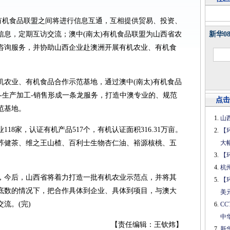
)有机食品联盟之间将进行信息互通，互相提供贸易、投资、
信息，定期互访交流；澳中(南太)有机食品联盟为山西省农
新华0
咨询服务，并协助山西企业赴澳洲开展有机农业、有机食
机农业、有机食品合作示范基地，通过澳中(南太)有机食品
-生产加工-销售形成一条龙服务，打造中澳专业的、规范
点击
范基地。
山
18家，认证有机产品517个，有机认证面积316.31万亩。
【
荞健茶、维之王山楂、百利士生物杏仁油、裕源核桃、五
大
【
杭
，今后，山西省将着力打造一批有机农业示范点，并将其
【
底数的情况下，把合作具体到企业、具体到项目，与澳大
美
流。(完)
C
中
【责任编辑：王钦炜】
新