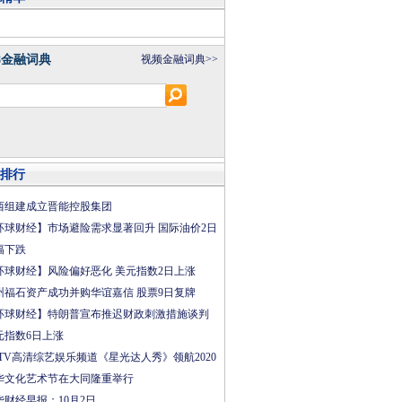
8金融词典
视频金融词典>>
排行
西组建成立晋能控股集团
环球财经】市场避险需求显著回升 国际油价2日
幅下跌
环球财经】风险偏好恶化 美元指数2日上涨
州福石资产成功并购华谊嘉信 股票9日复牌
环球财经】特朗普宣布推迟财政刺激措施谈判
元指数6日上涨
CTV高清综艺娱乐频道《星光达人秀》领航2020
华文化艺术节在大同隆重举行
华财经早报：10月2日