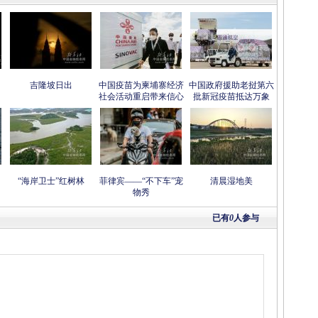
吉隆坡日出
中国疫苗为柬埔寨经济
中国政府援助老挝第六
社会活动重启带来信心
批新冠疫苗抵达万象
“海岸卫士”红树林
菲律宾——“不下车”宠
清晨湿地美
物秀
已有
0
人参与