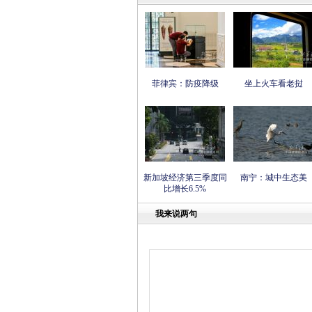
菲律宾：防疫降级
坐上火车看老挝
新加坡经济第三季度同
南宁：城中生态美
比增长6.5%
我来说两句