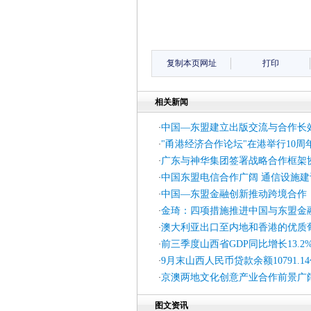
复制本页网址
打印
相关新闻
中国—东盟建立出版交流与合作长
·
"甬港经济合作论坛"在港举行10周
·
广东与神华集团签署战略合作框架
·
中国东盟电信合作广阔 通信设施建
·
中国—东盟金融创新推动跨境合作
·
金琦：四项措施推进中国与东盟金
·
澳大利亚出口至内地和香港的优质
·
前三季度山西省GDP同比增长13.2
·
9月末山西人民币贷款余额10791.1
·
京澳两地文化创意产业合作前景广
·
图文资讯