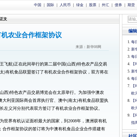
中国
|
国际
|
人民币
|
绿金
|
股票
|
外汇
|
债券
|
期货
正文
编辑
有机农业合作框架协议
每日
来源：新华08网
新
每日
记者王飞航)正在此间举行的第二届中国(山西)特色农产品交易
【
新
南太)有机食品联盟签订了有机农业合作框架协议，双方将在
每日
。
【
中国(山西)特色农产品交易博览会在太原举行。为加强中澳农
欧
澳大利亚国际商会首席执行官、澳中(南太)有机食品联盟执
【
欧
厅长左义河分别代表双方签订了有机农业合作框架协议。
【
为世界有机认证面积最大的国家，到2008年，澳洲获有机
指
顷；合作框架协议的签订将为中澳有机食品企业合作搭建有
社区