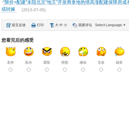
·
“限价+配建”未阻北京“地王”开发商拿地热情高涨配建保障房成
或转嫁
(2013-07-05)
留言反馈
打印
大
中
小
我要评论
Select Language
▼
您看完后的感受
支持
高兴
震惊
愤怒
感动
无奈
搞笑