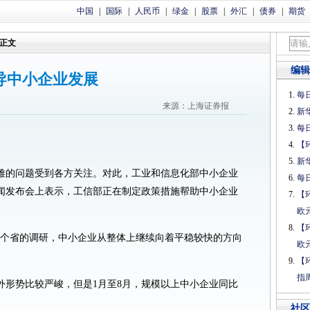
中国
|
国际
|
人民币
|
绿金
|
股票
|
外汇
|
债券
|
期货
正文
编辑
导中小企业发展
每日
来源：上海证券报
新
每日
【
新
难的问题受到各方关注。对此，工业和信息化部中小企业
每日
闻发布会上表示，工信部正在制定政策措施帮助中小企业
【
欧
【
13个省的调研，中小企业从整体上继续向着平稳较快的方向
欧
【
指
外形势比较严峻，但是1月至8月，规模以上中小企业同比
社区