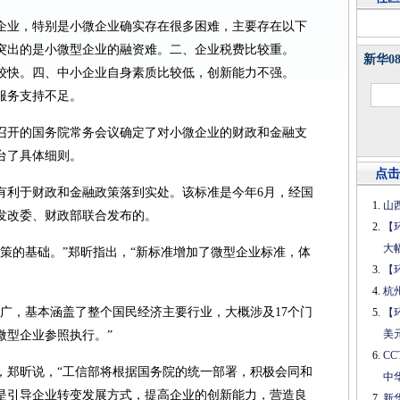
企业，特别是小微企业确实存在很多困难，主要存在以下
突出的是小微型企业的融资难。二、企业税费比较重。
新华0
较快。四、中小企业自身素质比较低，创新能力不强。
服务支持不足。
日召开的国务院常务会议确定了对小微企业的财政和金融支
台了具体细则。
点击
有利于财政和金融政策落到实处。该标准是今年6月，经国
山
发改委、财政部联合发布的。
【
大
策的基础。”郑昕指出，“新标准增加了微型企业标准，体
【
杭
常广，基本涵盖了整个国民经济主要行业，大概涉及17个门
【
美
微型企业参照执行。”
C
，郑昕说，“工信部将根据国务院的统一部署，积极会同和
中
是引导企业转变发展方式，提高企业的创新能力，营造良
新