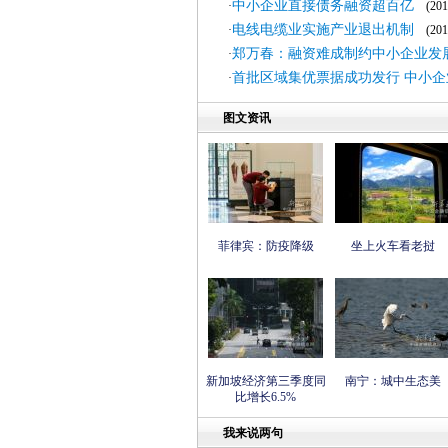
中小企业直接债务融资超百亿
·
(2011
电线电缆业实施产业退出机制
·
(2011
郑万春：融资难成制约中小企业发
·
首批区域集优票据成功发行 中小企
·
图文资讯
菲律宾：防疫降级
坐上火车看老挝
新加坡经济第三季度同
南宁：城中生态美
比增长6.5%
我来说两句