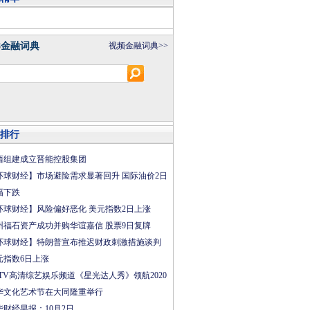
8金融词典
视频金融词典>>
排行
西组建成立晋能控股集团
环球财经】市场避险需求显著回升 国际油价2日
幅下跌
环球财经】风险偏好恶化 美元指数2日上涨
州福石资产成功并购华谊嘉信 股票9日复牌
环球财经】特朗普宣布推迟财政刺激措施谈判
元指数6日上涨
CTV高清综艺娱乐频道《星光达人秀》领航2020
华文化艺术节在大同隆重举行
华财经早报：10月2日