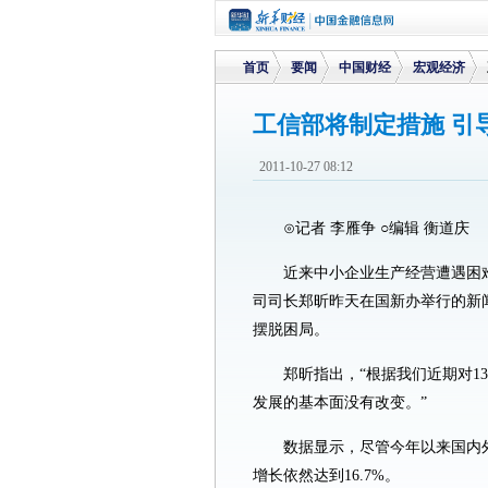
首页
要闻
中国财经
宏观经济
工信部将制定措施 引
>
>
>
>
2011-10-27 08:12
⊙记者 李雁争 ○编辑 衡道庆
近来中小企业生产经营遭遇困
司司长郑昕昨天在国新办举行的新
摆脱困局。
郑昕指出，“根据我们近期对
发展的基本面没有改变。”
数据显示，尽管今年以来国内
增长依然达到16.7%。