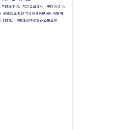
新华财经专访】东方金诚苏莉：中国国债“入
”引流效应显著 国内债市具有纵深拓展空间
环球财经】印度经济持续复苏迹象显现