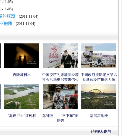
-11-05)
-11-05)
展的瓶颈
(2011-11-04)
业抱团
(2011-11-04)
吉隆坡日出
中国疫苗为柬埔寨经济
中国政府援助老挝第六
社会活动重启带来信心
批新冠疫苗抵达万象
“海岸卫士”红树林
菲律宾——“不下车”宠
清晨湿地美
物秀
已有
0
人参与