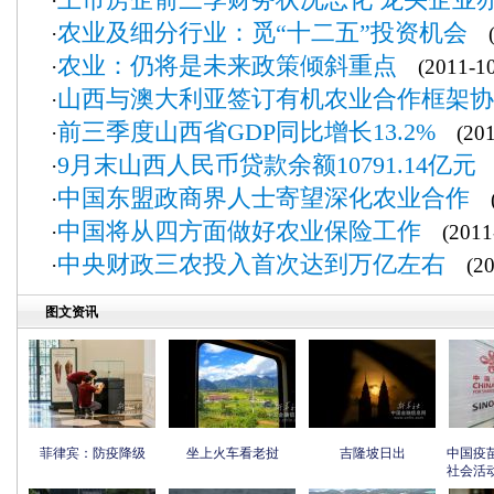
·
农业及细分行业：觅“十二五”投资机会
·
(2
农业：仍将是未来政策倾斜重点
·
(2011-10
山西与澳大利亚签订有机农业合作框架协
·
前三季度山西省GDP同比增长13.2%
·
(2011
9月末山西人民币贷款余额10791.14亿元
·
(
中国东盟政商界人士寄望深化农业合作
·
(2
中国将从四方面做好农业保险工作
·
(2011-
中央财政三农投入首次达到万亿左右
·
(201
图文资讯
菲律宾：防疫降级
坐上火车看老挝
吉隆坡日出
中国疫
社会活