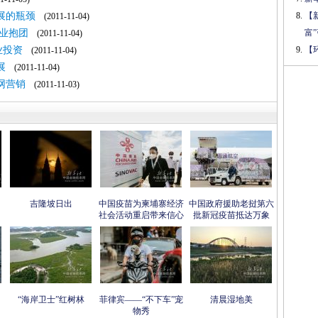
展的瓶颈
【
(2011-11-04)
业抱团
富
(2011-11-04)
业投资
【
(2011-11-04)
展
(2011-11-04)
网营销
(2011-11-03)
吉隆坡日出
中国疫苗为柬埔寨经济
中国政府援助老挝第六
社会活动重启带来信心
批新冠疫苗抵达万象
“海岸卫士”红树林
菲律宾——“不下车”宠
清晨湿地美
物秀