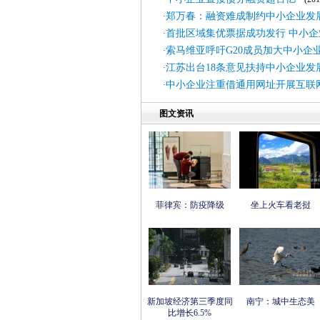
郑万春：融资难成制约中小企业发
·
首批区域集优票据成功发行 中小企
·
索马维亚呼吁G20成员加大中小企
·
江苏出台18条意见扶持中小企业发
·
中小企业注重借通用网址开展互联
·
图文资讯
菲律宾：防疫降级
坐上火车看老挝
新加坡经济第三季度同
南宁：城中生态美
比增长6.5%