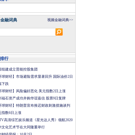
8金融词典
视频金融词典>>
排行
西组建成立晋能控股集团
环球财经】市场避险需求显著回升 国际油价2日
幅下跌
环球财经】风险偏好恶化 美元指数2日上涨
州福石资产成功并购华谊嘉信 股票9日复牌
环球财经】特朗普宣布推迟财政刺激措施谈判
元指数6日上涨
CTV高清综艺娱乐频道《星光达人秀》领航2020
华文化艺术节在大同隆重举行
华财经早报：10月2日