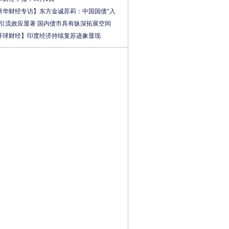
新华财经专访】东方金诚苏莉：中国国债“入
”引流效应显著 国内债市具有纵深拓展空间
环球财经】印度经济持续复苏迹象显现