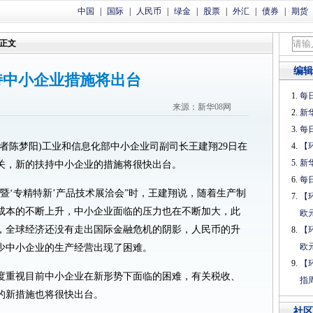
中国
|
国际
|
人民币
|
绿金
|
股票
|
外汇
|
债券
|
期货
正文
编辑
持中小企业措施将出台
每日
来源：新华08网
新
每日
(记者陈梦阳)工业和信息化部中小企业司副司长王建翔29日在
【
新
关，新的扶持中小企业的措施将很快出台。
每日
暨‘专精特新’产品技术展洽会”时，王建翔说，随着生产制
【
成本的不断上升，中小企业面临的压力也在不断加大，此
欧
，全球经济还没有走出国际金融危机的阴影，人民币的升
【
欧
少中小企业的生产经营出现了困难。
【
度重视目前中小企业在新形势下面临的困难，有关税收、
指
的新措施也将很快出台。
社区