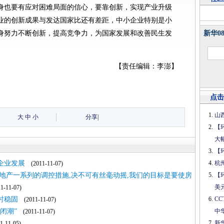
身也要有应对困难局面的信心，要靠创新，实现产业升级
业的创新成果与发达国家比还有差距，中小企业特别是小
身努力不断创新，提高竞争力，为国家发展和改善民生发
新华0
【责任编辑：李澎】
点击
山
大
中
小
分享
|
【
大
【
企业发展
杭
(2011-11-07)
地产一系列的调控措施,决不可有丝毫动摇,我们的目标是要使房
【
美
-11-07)
时稳固
C
(2011-11-07)
闭潮”
中
(2011-11-07)
新
-11-05)