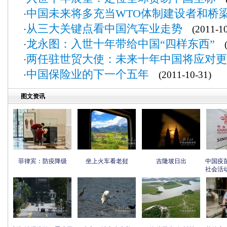
中国未来将多充当WTO体制建设者和桥
·
从三大关键点看中国汽车业走势
·
(2011-10
龙永图：入世十年带给中国“四样东西”
·
(2
两任驻世贸大使：未来十年中国将应对更
·
中国保险业的下一个五年
·
(2011-10-31)
图文资讯
菲律宾：防疫降级
坐上火车看老挝
吉隆坡日出
中国疫
社会活