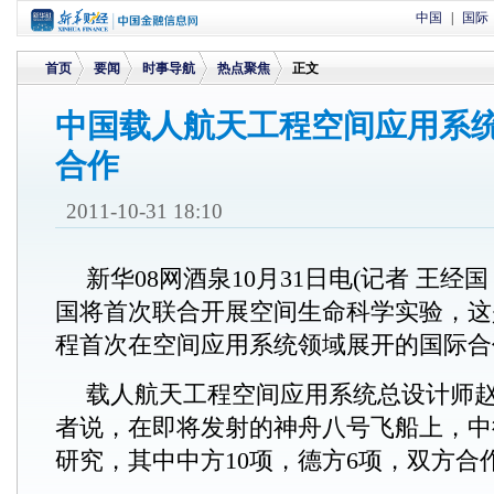
中国
|
国际
首页
要闻
时事导航
热点聚焦
正文
中国载人航天工程空间应用系
合作
>
>
>
>
2011-10-31 18:10
新华08网酒泉10月31日电(记者 王经
国将首次联合开展空间生命科学实验，这
程首次在空间应用系统领域展开的国际合
载人航天工程空间应用系统总设计师
者说，在即将发射的神舟八号飞船上，中
研究，其中中方10项，德方6项，双方合