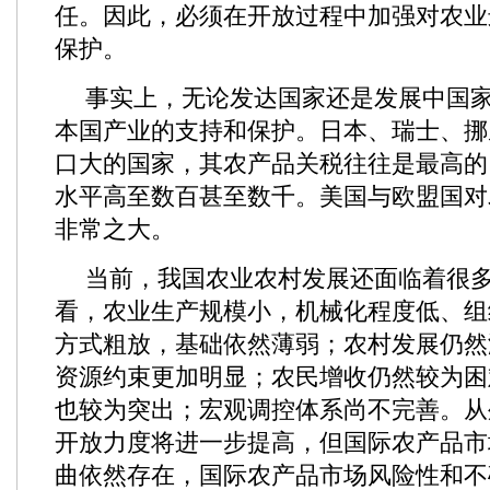
任。因此，必须在开放过程中加强对农业
保护。
事实上，无论发达国家还是发展中国
本国产业的支持和保护。日本、瑞士、挪
口大的国家，其农产品关税往往是最高的
水平高至数百甚至数千。美国与欧盟国对
非常之大。
当前，我国农业农村发展还面临着很
看，农业生产规模小，机械化程度低、组
方式粗放，基础依然薄弱；农村发展仍然
资源约束更加明显；农民增收仍然较为困
也较为突出；宏观调控体系尚不完善。从
开放力度将进一步提高，但国际农产品市
曲依然存在，国际农产品市场风险性和不