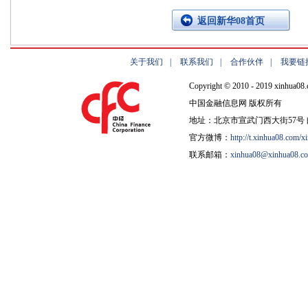
返回新华08首页
关于我们
|
联系我们
|
合作伙伴
|
我要链
Copyright © 2010 - 2019 xinhua08.
中国金融信息网 版权所有
地址：北京市宣武门西大街57号 邮
官方微博：
http://t.xinhua08.com/x
联系邮箱：
xinhua08@xinhua08.c