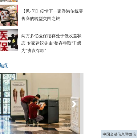
【见·闻】疫情下一家香港传统零
售商的转型突围之旅
两万多亿医保结存处于低收益状
态 专家建议先由“整存整取”升级
为“协议存款”
焦点
‹
›
菲律宾：防疫降级
中国金融信息网微信