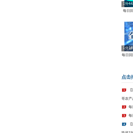
1分4
每日回
1分1
每日回顾
点击
【
1
哥农产
每
2
每
3
【
4
跌超1