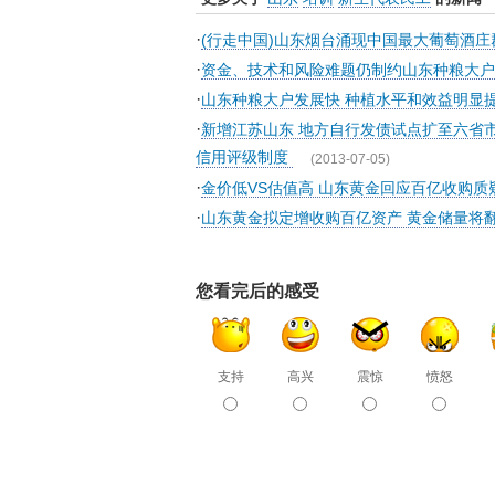
·
(行走中国)山东烟台涌现中国最大葡萄酒庄
·
资金、技术和风险难题仍制约山东种粮大户
·
山东种粮大户发展快 种植水平和效益明显
·
新增江苏山东 地方自行发债试点扩至六省
信用评级制度
(2013-07-05)
·
金价低VS估值高 山东黄金回应百亿收购质
·
山东黄金拟定增收购百亿资产 黄金储量将翻
您看完后的感受
支持
高兴
震惊
愤怒