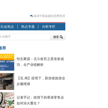
返回中国金融信息网首页
？
社会热点
热点专题
分析专栏
突围之旅
7—2020.07.31）
跷跷板” 结构性失衡藏
推荐
显下行
恒生聚源：北斗收官之星发射成
现最弱
功，全产业链解析
人
解析
【见·闻】疫情下，新加坡旅游业
7—2020.08.21）
步履维艰
记者手记：疫情下的香港零售业
如何浴火重生？