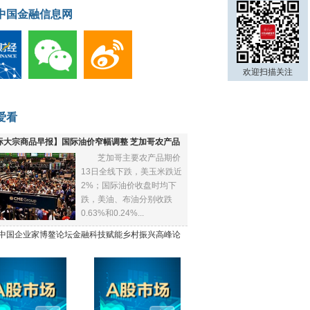
中国金融信息网
欢迎扫描关注
爱看
际大宗商品早报】国际油价窄幅调整 芝加哥农产品
芝加哥主要农产品期价
下跌
13日全线下跌，美玉米跌近
2%；国际油价收盘时均下
跌，美油、布油分别收跌
0.63%和0.24%...
21中国企业家博鳌论坛金融科技赋能乡村振兴高峰论