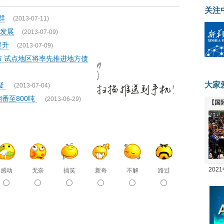
关注
群
(2013-07-11)
发展
(2013-07-09)
提升
(2013-07-09)
市 试点地区将率先推进地方债
大家
疑
(2013-07-04)
番至800吨
(2013-06-29)
【国
全线
20
感动
无奈
搞笑
新奇
不解
路过
坛