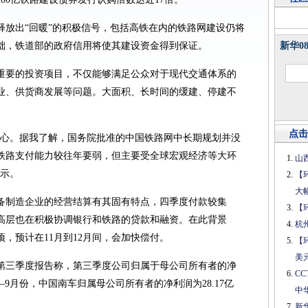
释放出“回暖”的积极信号，包括高铁在内的铁路网建设仍将
础，铁道部的政府信用将使其建设资金得到保证。
新华0
重要的投资项目，不仅能够满足公众对于现代交通体系的
业、供货商发展等问题。大面积、长时间的缓建、停建不
点击
信心。据我了解，国务院批准的中国铁路网中长期规划并没
管铁路支付能力较往年要弱，但主要受全球宏观经济等大环
山
表示。
【
大
备制造企业的经营结算有其固有特点，四季度付款较集
【
高层也在积极协调银行和铁路的贷款和融资。在此背景
杭
，预计在11月到12月间，会加快偿付。
【
美
布第三季度报告称，第三季度公司归属于母公司所有者的净
C
；1—9月份，中国南车归属母公司所有者的净利润为28.17亿
中
新