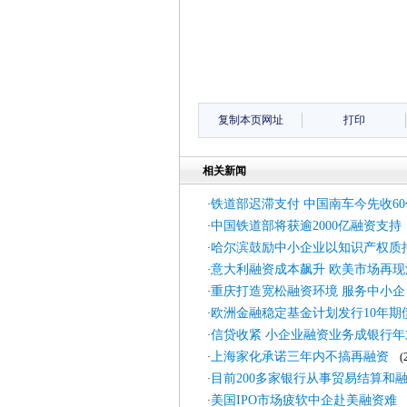
复制本页网址
打印
相关新闻
铁道部迟滞支付 中国南车今先收6
·
中国铁道部将获逾2000亿融资支持
·
哈尔滨鼓励中小企业以知识产权质
·
意大利融资成本飙升 欧美市场再现
·
重庆打造宽松融资环境 服务中小企
·
欧洲金融稳定基金计划发行10年期
·
信贷收紧 小企业融资业务成银行年
·
上海家化承诺三年内不搞再融资
·
(20
目前200多家银行从事贸易结算和
·
美国IPO市场疲软中企赴美融资难
·
(