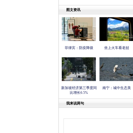
图文资讯
菲律宾：防疫降级
坐上火车看老挝
新加坡经济第三季度同
南宁：城中生态美
比增长6.5%
我来说两句