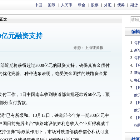
中国
|
国际
|
人民币
|
绿金
|
股票
|
外汇
|
债券
|
期货
正文
编辑
0亿元融资支持
每日
来源：上海证券报
新
每日
部近期将获得超过2000亿元的融资支持，确保其资金偿付
【
新
的优化完善。种种迹象表明，饱受资金困扰的铁路资金紧
每日
。
【
支付工作，1日中国南车收到铁道部首批还款近60亿元，预
欧
大部分应付货款。
【
欧
渴”已有所缓和。10月12日，铁道部今年第一期200亿元中
【
中国日前先后出台“铁路建设债券利息收入企业所得税减半
指
支持债券”等政策作用下，市场对铁道部债券信心和认可度
社区
200亿铁路建设债券发行认购倍数达近17倍。