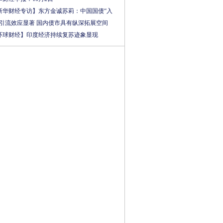
新华财经专访】东方金诚苏莉：中国国债“入
”引流效应显著 国内债市具有纵深拓展空间
环球财经】印度经济持续复苏迹象显现