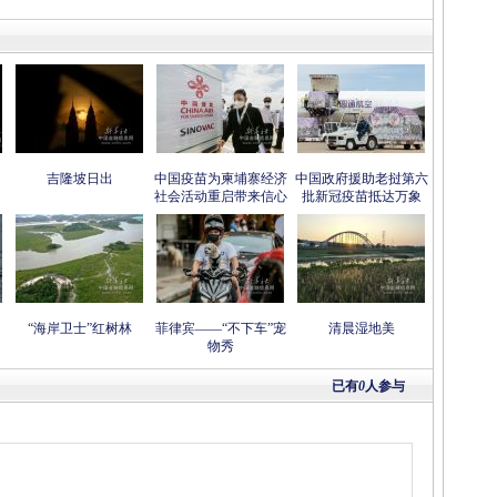
吉隆坡日出
中国疫苗为柬埔寨经济
中国政府援助老挝第六
社会活动重启带来信心
批新冠疫苗抵达万象
“海岸卫士”红树林
菲律宾——“不下车”宠
清晨湿地美
物秀
已有
0
人参与