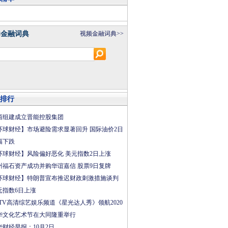
8金融词典
视频金融词典>>
排行
西组建成立晋能控股集团
环球财经】市场避险需求显著回升 国际油价2日
幅下跌
环球财经】风险偏好恶化 美元指数2日上涨
州福石资产成功并购华谊嘉信 股票9日复牌
环球财经】特朗普宣布推迟财政刺激措施谈判
元指数6日上涨
CTV高清综艺娱乐频道《星光达人秀》领航2020
华文化艺术节在大同隆重举行
华财经早报：10月2日