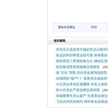
复制本页网址
打印
相关新闻
库存压力及政策不确定性启示楼市
·
食品饮料四季度业绩可期 券商看好
·
券商资管三季度防御为主 继续扎堆
·
创业板强势表现难掩业绩疲软
·
(2011
借“文化”突围 房企资金勇闯电影院
·
绿城再陷“破产门” 多家房企或临资
·
10月房企拿地意愿骤降 未来土地
·
前10月房企产权挂牌交易井喷
·
(2011
绿城董事长否认破产 坦承房企难过
·
飞信合同尚未续约 神州泰岳业绩或
·