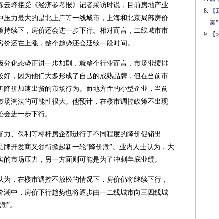
陈云峰接受《经济参考报》记者采访时说，目前房地产业
【
中压力最大的是北上广等一线城市，上海和北京局部房价
富
策持续下，房价还会进一步下行。相对而言，二线城市市
【
房价还在上涨，整个趋势还会延续一段时间。
极分化态势正进一步加剧，就整个行业而言，市场业绩排
较好，因为他们大多形成了自己的成熟品牌，但在当前市
折降价加速出货的市场行为。而地方性的小型企业，当前
市场淘汰的可能性很大。他预计，在楼市调控政策不出现
还会进一步下行。
富力、保利等标杆房企都进行了不同程度的降价促销出
品牌开发商又领衔掀起新一轮“降价潮”。业内人士认为，大
实的市场压力，另一方面则可能是为了冲刺年底业绩。
认为，在楼市调控不放松的情况下，房价仍将继续下行，
价潮中，房价下行趋势也将逐步由一二线城市向三四线城
潮”。