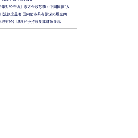
新华财经专访】东方金诚苏莉：中国国债“入
”引流效应显著 国内债市具有纵深拓展空间
环球财经】印度经济持续复苏迹象显现