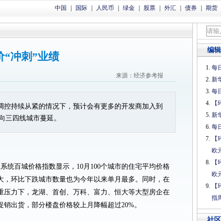
中国
|
国际
|
人民币
|
绿金
|
股票
|
外汇
|
债券
|
期货
编辑
价“冲刺”业绩
每日
来源：经济参考报
新
每日
【
调控持续从紧的情况下，预计会有更多的开发商加入到
新
向三四线城市蔓延。
每日
【
欧
【
数系统百城价格指数显示，10月100个城市的住宅平均价格
欧
大，环比下跌城市数量也为今年以来单月最多。同时，在
【
重压力下，龙湖、首创、万科、富力、恒大等大型房企在
指
促销出货，部分楼盘价格较上月降幅超过20%。
社区