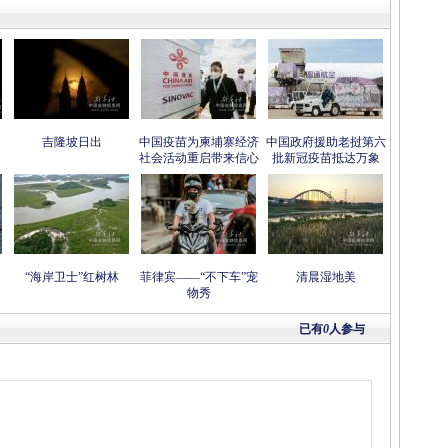
吉隆坡日出
中国疫苗为柬埔寨经济
中国政府援助老挝第六
社会活动重启带来信心
批新冠疫苗抵达万象
“海岸卫士”红树林
菲律宾——“不下车”宠
清晨湿地美
物秀
已有
0
人参与