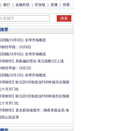
|
银行
|
金融科技
|
区块链
|
直播
|
快看
推荐
回顾(10月8日): 全球市场概览
华财经早报：10月8日
回顾(10月6日): 全球市场概览
环球财经】风险偏好恶化 美元指数2日上涨
华财经早报：10月2日
回顾(10月1日): 全球市场概览
环球财经】欧元区9月制造业PMI终值符合预期
元十月开门红
环球财经】欧元区9月制造业PMI终值符合预期
元十月开门红
环球财经】直击新加坡股市：隔夜美股走高 海
周四止跌反弹
精华