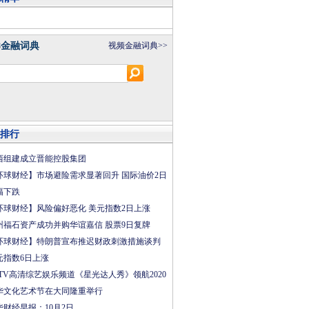
8金融词典
视频金融词典>>
排行
西组建成立晋能控股集团
环球财经】市场避险需求显著回升 国际油价2日
幅下跌
环球财经】风险偏好恶化 美元指数2日上涨
州福石资产成功并购华谊嘉信 股票9日复牌
环球财经】特朗普宣布推迟财政刺激措施谈判
元指数6日上涨
CTV高清综艺娱乐频道《星光达人秀》领航2020
华文化艺术节在大同隆重举行
华财经早报：10月2日