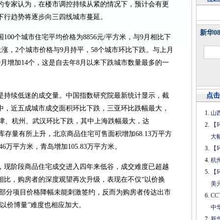
的专家认为，在楼市调控持续从紧的情况下，预计会有更
下行趋势将逐步向三四线城市蔓延。
新华0
100个城市住宅平均价格为8856元/平方米，与9月相比下
比上涨，2个城市价格与9月持平，58个城市环比下跌。与上月
9月增加14个，这是自去年8月以来下跌城市数量最多的一
是持续低迷的成交量。中国指数研究院最新统计显示，截
点击
城市中，近五成城市成交面积环比下跌，三亚环比跌幅最大，
山
、天津、杭州、武汉环比下跌，其中上海跌幅最大，达
【
城市库存量有所上升，北京商品住宅可售面积增加68.13万平方
大
6万平方米，青岛增加105.83万平方米。
【
杭
，现阶段商品住宅成交进入四年来低谷，成交难度已超越
【
初相比，购房者的深度观望再次升级，表现在不仅“以价换
美
，部分项目价格降幅未能刺激签约，反而为购房者传达出市
C
以价博量”难度也相应加大。
中
新