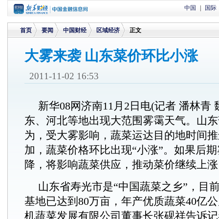
中国
|
国际
首页
要闻
中国财经
区域经济
正文
大雾来袭 山东菜价环比小涨
>
>
>
>
2011-11-02 16:53
新华08网济南11月2日电(记者 潘林青
东、河北等地出现大范围雾霭天气。山东
为，受大雾影响，蔬菜运达目的地时间推
加，蔬菜价格环比出现“小涨”。如果后
降，将影响蔬菜供应，推动菜价继续上涨
山东省寿光市是“中国蔬菜之乡”，目
基地已达到80万亩，年产优质蔬菜40亿
机蔬菜发展有限公司董事长张砚祥告诉记