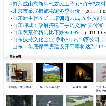
超六成山东新生代农民工子女“留守”农村
·
北京市采取措施稳定冬季菜价
·
(2011-11-0
山东新生代农民工培训超六成 农业技能
·
山东聊城：政府搭建二手房交易“支付宝”
·
山东蔬菜价格同比下跌92.08%
·
(2011-10-3
山东扶持文化企业 争取5年内10家公司上
·
山东：年底保障房建设开工率将达到113
·
图文资讯
菲律宾：防疫降级
坐上火车看老挝
吉隆坡日出
中国疫
社会活