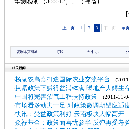
华测检测（300012）。（韩晗）
【
上一页
1
2
3
下一页
单
复制本页网址
打印
大
中
小
相关新闻
杨凌农高会打造国际农业交流平台
·
(2011-
从紧政策下赚得盆满钵满 曝地产大鳄生
·
中国将完善沼气工程扶持政策
·
(2011-11-0
市场看多动力十足 对政策微调期望应适
·
快讯：受益政策利好 云南板块大幅高开
·
(
众禄基金：政策面喜忧参半 反弹再受考
·