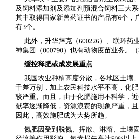
及饲料添加剂及添加剂预混合饲料三大系列
其中取得国家新兽药证书的产品有6个，
有3个。
此外，升华拜克（600226）、联环药业（
神集团（000790）也有动物疫苗业务。
缓控释肥或成发展重点
我国农业种植高度分散，各地区土壤
千差万别，加上农民科技水平不高，化肥
较严重。而且，由于化肥施用不科学，近
献率逐渐降低，资源浪费的现象严重，且
因此，高效施肥成为大势所趋。
氮肥因受到脱氮、挥散、淋溶、土壤
径流等作用影响，氮素损失高达50%以