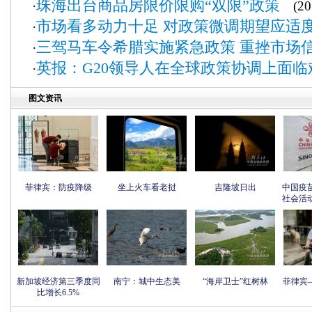
珠海出台商品房限价限购“双限”政策
·
(201
市场看多动力十足 对政策微调期望应适
·
三驾马车令希腊实施紧急政策 重挫市场
·
英报：G20领导人在全球政策协调上面临
·
图文资讯
菲律宾：防疫降级
坐上火车看老挝
吉隆坡日出
中国疫
社会活
新加坡经济第三季度同
南宁：城中生态美
“海岸卫士”红树林
菲律宾
比增长6.5%