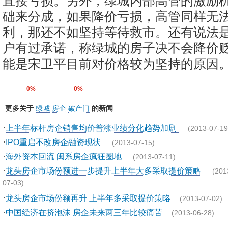
直接亏损。另外，绿城内部高管的激励
础来分成，如果降价亏损，高管同样无
利，那还不如坚持等待救市。还有说法
户有过承诺，称绿城的房子决不会降价
能是宋卫平目前对价格较为坚持的原因
0%
0%
更多关于
绿城
房企
破产门
的新闻
·
上半年标杆房企销售均价普涨业绩分化趋势加剧
(2013-07-19
·
IPO重启不改房企融资现状
(2013-07-15)
·
海外资本回流 闽系房企疯狂圈地
(2013-07-11)
·
龙头房企市场份额进一步提升上半年大多采取提价策略
(201
07-03)
·
龙头房企市场份额再升 上半年多采取提价策略
(2013-07-02)
·
中国经济在挤泡沫 房企未来两三年比较痛苦
(2013-06-28)