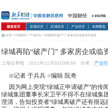
中国财经
全站导航
频道首页
宏观经济
区域经济
产业经济
本网聚焦
首页
>
中国财经
>
产业经济
> 绿城再陷“破产门” 多家房企或临资不抵债
绿城再陷“破产门” 多家房企或临
上海证券报
2011年11月03日08:59
分类：
产业经
⊙记者 于兵兵 ○编辑 阮奇
因为网上突现“绿城正申请破产”的传闻
绿城集团董事长宋卫平不得不在绿城集
澄清，告知投资者“绿城离破产还有很远