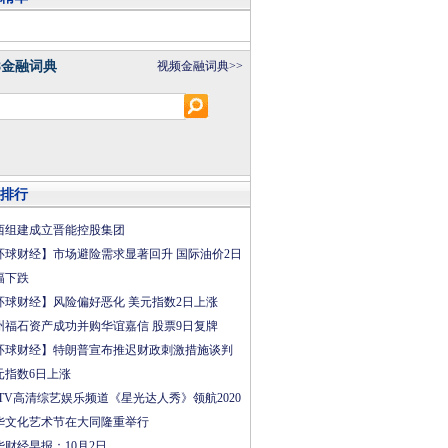
8金融词典
视频金融词典>>
排行
西组建成立晋能控股集团
环球财经】市场避险需求显著回升 国际油价2日
幅下跌
环球财经】风险偏好恶化 美元指数2日上涨
州福石资产成功并购华谊嘉信 股票9日复牌
环球财经】特朗普宣布推迟财政刺激措施谈判
元指数6日上涨
CTV高清综艺娱乐频道《星光达人秀》领航2020
华文化艺术节在大同隆重举行
华财经早报：10月2日