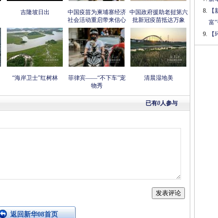
【
吉隆坡日出
中国疫苗为柬埔寨经济
中国政府援助老挝第六
社会活动重启带来信心
批新冠疫苗抵达万象
富
【
“海岸卫士”红树林
菲律宾——“不下车”宠
清晨湿地美
物秀
已有
0
人参与
返回新华08首页