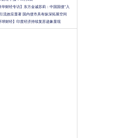
新华财经专访】东方金诚苏莉：中国国债“入
”引流效应显著 国内债市具有纵深拓展空间
环球财经】印度经济持续复苏迹象显现