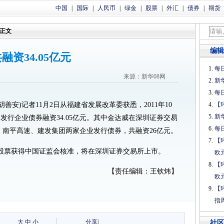
中国
|
国际
|
人民币
|
绿金
|
股票
|
外汇
|
债券
|
期货
正文
编辑
资34.05亿元
每日
来源：新华08网
新
每日
 胡善安)记者11月2日从福建省发展改革委获悉，2011年10
【
新
发行企业债券融资34.05亿元。其中金达威在深圳证券交易
每日
元；南平高速、建发集团两家企业发行债券，共融资26亿元。
【
股票获得中国证监会核准，将在深圳证券交易所上市。
欧
【
【责任编辑：王钦炜】
欧
【
指
大
中
小
分享
|
社区