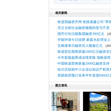
相关新闻
铁道部融资开闸 铁路基建公司“旱情
·
关注当前社会融资规模的变与不变
·
国开行向汉能集团融资300亿元
·
(201
开能环保今日挂牌 家庭水处理业上
·
五粮液单日融资买入额逾亿元
·
(2011
铁道部近期将获逾2000亿元融资支
·
今年新股超两成业绩变脸 瑞银保荐
·
中国铁道部将获逾2000亿融资支持
·
哈尔滨鼓励中小企业以知识产权质
·
美财政部预计未来半年发债8460亿
·
图文资讯