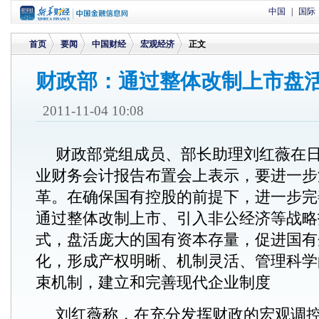
中国
|
国际
首页
要闻
中国财经
宏观经济
正文
财政部：通过整体改制上市盘
>
>
>
>
2011-11-04 10:08
财政部党组成员、部长助理刘红薇在
业财务会计报告布置会上表示，要进一步
革。在确保国有控股的前提下，进一步完
通过整体改制上市、引入非公经济等战略
式，盘活庞大的国有资本存量，促进国有
化，形成产权明晰、机制灵活、管理科学
束机制，建立和完善现代企业制度
刘红薇称，在充分发挥财政的宏观调