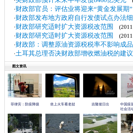
·
(2
财政部官员：评估业将迎来“黄金发展期”
·
财政部发布地方政府自行发债试点办法细
·
财政部研究适时扩大资源税改范围
·
(2011-
财政部研究适时扩大资源税改范围
·
(2011-
财政部：调整原油资源税税率不影响成品
·
土耳其总理否决财政部增收燃油税的建议
·
图文资讯
菲律宾：防疫降级
坐上火车看老挝
吉隆坡日出
中国疫
社会活