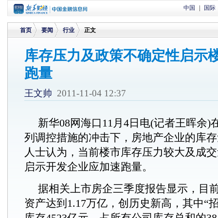
中国
|
国际
首页
要闻
行业
正文
库存压力及政策不确定性启示
跑量
>
>
>
王文帅
2011-11-04 12:37
新华08网海口11月4日电(记者王晖余
列调控措施的冲击下，房地产企业的库存
人士认为，当前楼市库存压力较大及成交
启示开发企业应加速跑量。
据相关上市房企三季度报告显示，目
资产达到1.17万亿，创历史新高，其中“
库存4523亿元，占所有公司库存总和的38