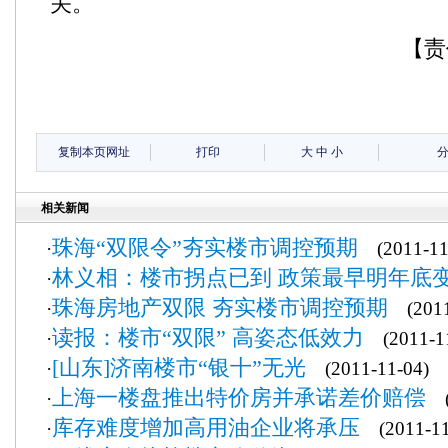
关。
【责
复制本页网址
打印
大
中
小
相关新闻
珠海“双限令”夯实楼市调控预期
·
(2011-11
林义相：楼市拐点已到 政策最早明年底
·
珠海房地产双限 夯实楼市调控预期
·
(2011
读报：楼市“双限” 高姿态低效力
·
(2011-11
[山东]济南楼市“银十”无光
·
(2011-11-04)
上海一楼盘推出特价房并承诺差价赔偿
·
(2
库存难度增加高用油企业将承压
·
(2011-11