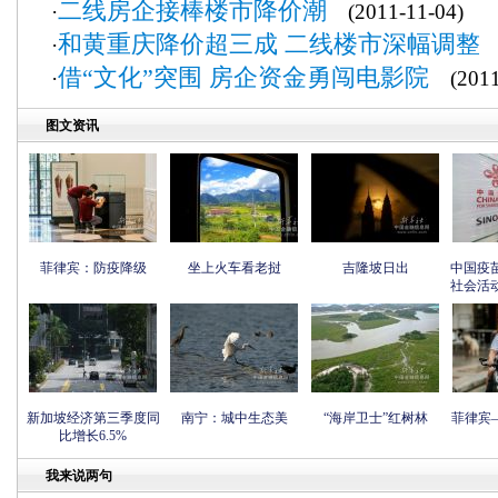
二线房企接棒楼市降价潮
·
(2011-11-04)
和黄重庆降价超三成 二线楼市深幅调整
·
(
借“文化”突围 房企资金勇闯电影院
·
(2011-
图文资讯
菲律宾：防疫降级
坐上火车看老挝
吉隆坡日出
中国疫
社会活
新加坡经济第三季度同
南宁：城中生态美
“海岸卫士”红树林
菲律宾
比增长6.5%
我来说两句