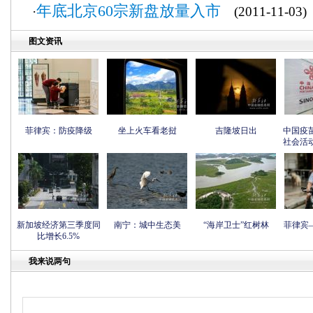
年底北京60宗新盘放量入市
·
(2011-11-03)
图文资讯
菲律宾：防疫降级
坐上火车看老挝
吉隆坡日出
中国疫
社会活
新加坡经济第三季度同
南宁：城中生态美
“海岸卫士”红树林
菲律宾
比增长6.5%
我来说两句