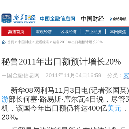
中国财经
全站导航
频道首页
宏观经济
区域经济
产业经济
本网聚焦
首页
>
中国财经
>
宏观经济
> 秘鲁2011年出口额预计增长20%
秘鲁2011年出口额预计增长20%
中国金融信息网
2011年11月04日16:59
分类：
宏
新华08网利马11月3日电(记者张国英
游
部长何塞·路易斯·席尔瓦4日说，尽管
机，该国今年出口额仍将达400亿
美元
，
20%｡