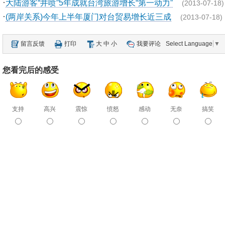
·
大陆游客“井喷”5年成就台湾旅游增长“第一动力”
(2013-07-18)
·
(两岸关系)今年上半年厦门对台贸易增长近三成
(2013-07-18)
留言反馈
打印
大
中
小
我要评论
Select Language
▼
您看完后的感受
支持
高兴
震惊
愤怒
感动
无奈
搞笑