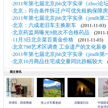
2011年第七届北京jbh文字实录（zbsc论
·
北京：符合条件拆迁户可优先租购保障房
·
2011年第七届北京jbh文字实录（jrndlt
·
北京：六成老旧车主换新车
·
(2011-11-03)
北京药监局曝光9批次不合格药品
·
(2011-1
11月3日北京菜百黄金价格
·
(2011-11-03)
北京798艺术区调查 工业遗产的文化新春
·
2011年第七届北京jbh文字实录（jrndlt
·
北京10月商品住宅成交量同比跌幅较大
·
(2
图文资讯
菲律宾：防疫降级
坐上火车看老挝
吉隆坡日出
中国疫
社会活