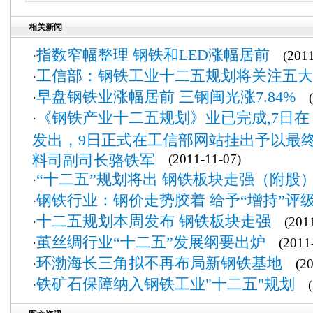
相关新闻
指数窄幅整理 钢铁和LED涨幅居前
·
(2011-
工信部：钢铁工业十二五规划将关注五大
·
早盘钢铁业涨幅居前 三钢闽光涨7.84%
·
(2
《钢铁产业十二五规划》业已完成,7日
·
发出，9日正式在工信部网站挂出予以最终
料司副司长骆铁军
(2011-11-07)
“十二五”规划将出 钢铁板块走强（附股
·
钢铁行业：钢价走势胶着 给予“增持”评
·
十二五规划本周发布 钢铁板块走强
·
(2011
茧丝绸行业“十二五”发展纲要出炉
·
(2011-
环渤海长三角拟不再布局新钢铁基地
·
(201
铁矿石保障纳入钢铁工业"十二五"规划
·
(2