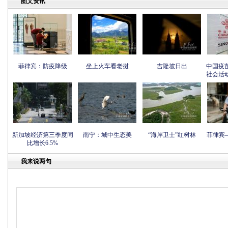
图文资讯
菲律宾：防疫降级
坐上火车看老挝
吉隆坡日出
中国疫
社会活
新加坡经济第三季度同
南宁：城中生态美
“海岸卫士”红树林
菲律宾
比增长6.5%
我来说两句