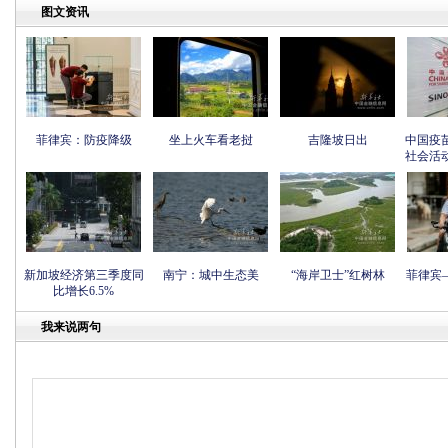
图文资讯
菲律宾：防疫降级
坐上火车看老挝
吉隆坡日出
中国疫
社会活
新加坡经济第三季度同
南宁：城中生态美
“海岸卫士”红树林
菲律宾
比增长6.5%
我来说两句