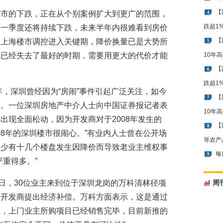
【
楼市的下跌，正在从个别案例扩大到更广的范围，
4
跌超1
年一季度还将持续下跌，未来半年内很难看到房价
【
，上海楼市调控进入关键期，降价换量已是大势所
5
也已经失去了最好的时期，需要用更大的代价才能
10年
【
6
跌超1
年，深圳曾经因为“房闹”事件引起广泛关注，如今
【
7
调。一位深圳房地产中介人士向中国证券报记者表
10年
出现全面松动，因为开发商对于2008年发生的
【
8
08年的深圳楼市很闹心。”有业内人士曾在公开场
哥农产
至少有十几个楼盘发生因降价而导致老业主维权事
每
9
重得多。”
5日，30位业主来到位于深圳龙岗的万科清林径项
周
向开发商提出经济补偿。万科方面表示，这是通过
压，上门业主所购项目已经销售完毕，目前新推的