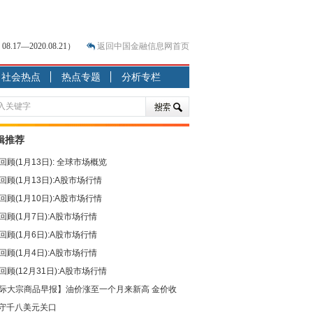
7—2020.08.21）
返回中国金融信息网首页
社会热点
热点专题
分析专栏
？
突围之旅
7—2020.07.31）
跷跷板” 结构性失衡藏
辑推荐
回顾(1月13日): 全球市场概览
显下行
回顾(1月13日):A股市场行情
现最弱
回顾(1月10日):A股市场行情
人
回顾(1月7日):A股市场行情
解析
回顾(1月6日):A股市场行情
回顾(1月4日):A股市场行情
回顾(12月31日):A股市场行情
际大宗商品早报】油价涨至一个月来新高 金价收
守千八美元关口