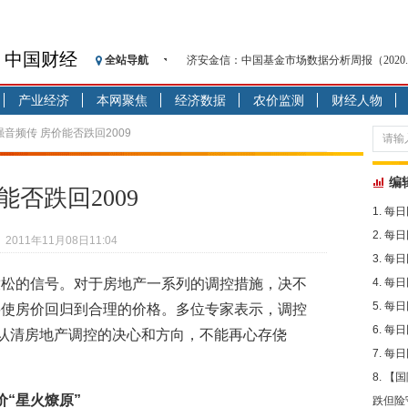
中国财经
全站导航
济安金信：中国基金市场数据分析周报（2020. 08.1
【见·闻】疫情下，新加坡旅游业步履维艰
产业经济
本网聚焦
经济数据
农价监测
财经人物
记者手记：疫情下的香港零售业如何浴火重生
【见·闻】疫情下一家香港传统零售商的转型
强音频传 房价能否跌回2009
济安金信：中国基金市场数据分析周报（2020. 07.2
【新华财经调查】同业存单、结构性存款玩起“
编
否跌回2009
在“隐秘的角落”
每日
央行公开市场净投放300亿元 短端资金利率明
每日
2011年11月08日11:04
基本面及股市双轮冲击 债市回调十年期债表
每日
沥青期货连续两日涨逾3% 沪银及两粕涨势喜
放松的信号。对于房地产一系列的调控措施，决不
每日
恒生聚源：北斗收官之星发射成功，全产业链
每日
要使房价回归到合理的价格。多位专家表示，调控
每日
正认清房地产调控的决心和方向，不能再心存侥
每日
【国
价“星火燎原”
跌但险