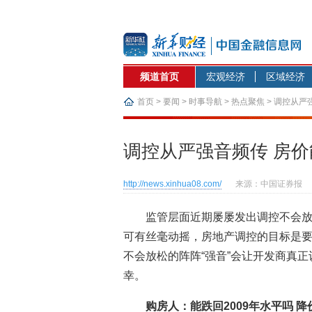
频道首页
宏观经济
区域经济
首页
>
要闻
>
时事导航
>
热点聚焦
> 调控从严
调控从严强音频传 房价能
http://news.xinhua08.com/
来源：中国证券报
监管层面近期屡屡发出调控不会
可有丝毫动摇，房地产调控的目标是
不会放松的阵阵“强音”会让开发商真
幸。
购房人：能跌回2009年水平吗 降