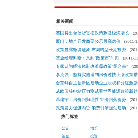
相关新闻
英国将出台信贷宽松政策刺激经济增长
·
(201
厦门：地产开发商要公示最高房价
·
(2011-11
政策显露微调迹象 布局转型长期投资
·
(2011
基金经理判断：又到“政策市”时刻
·
(2011-11
专家认为经济体制改革需政策“组合拳”
·
(201
李克强：坚持实施遏制房价过快上涨政策措
·
合芜蚌自主创新区启动企业股权和分红激励
·
从欧盟核电站压力测试看世界能源政策新趋
·
温建宁：房价回归理性 经济回落蓄势
·
(2011
政策发力促进内贸 消费引擎强劲启动
·
(2011
热门标签
公告
增长
基金
投资