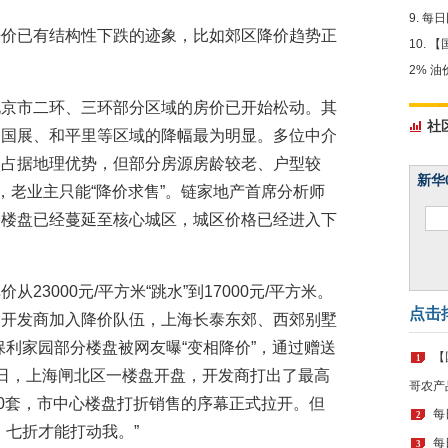
每日
房价已有结构性下跌的迹象，比如郊区降价趋势正
【
2% 
北京市二环、三环部分区域的房价已开始松动。其
社
、国展、和平里等区域的降幅最为明显。多位中介
然占据地理优势，但部分房源房龄较老、户型较
新华
，老业主只能“降价求售”。链家地产首席分析师
价楼盘已经蔓延至核心城区，城区价格已经进入下
23000元/平方米“跳水”到17000元/平方米。
点击
名开发商加入降价队伍，上海长泰东郊、西郊别墅
期保利家园部分楼盘被网友曝“变相降价”，通过赠送
【
1
日，上海闸北区一楼盘开盘，开发商打出了最高
哥农产
40套，市中心楼盘打折销售的序幕正式拉开。但
每
2
，七折才能打动我。”
每
3