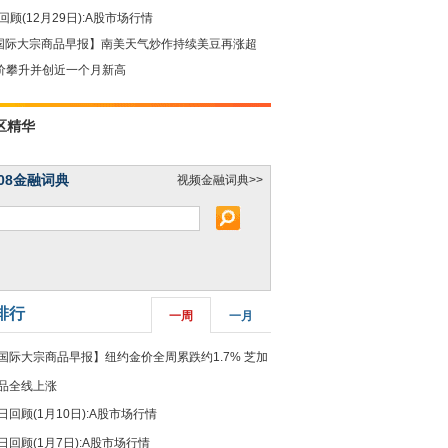
回顾(12月29日):A股市场行情
国际大宗商品早报】南美天气炒作持续美豆再涨超
油价攀升并创近一个月新高
区精华
08金融词典
视频金融词典>>
排行
一周
一月
国际大宗商品早报】纽约金价全周累跌约1.7% 芝加
品全线上涨
日回顾(1月10日):A股市场行情
日回顾(1月7日):A股市场行情