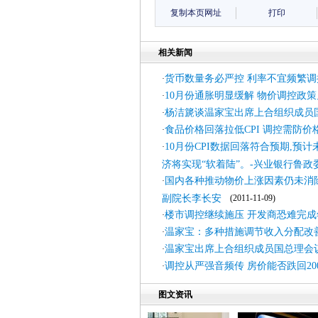
复制本页网址
打印
相关新闻
货币数量务必严控 利率不宜频繁调
·
10月份通胀明显缓解 物价调控政
·
杨洁篪谈温家宝出席上合组织成员
·
食品价格回落拉低CPI 调控需防价
·
10月份CPI数据回落符合预期,预
·
济将实现“软着陆”。-兴业银行鲁政
国内各种推动物价上涨因素仍未消
·
副院长李长安
(2011-11-09)
楼市调控继续施压 开发商恐难完成
·
温家宝：多种措施调节收入分配改
·
温家宝出席上合组织成员国总理会
·
调控从严强音频传 房价能否跌回200
·
图文资讯