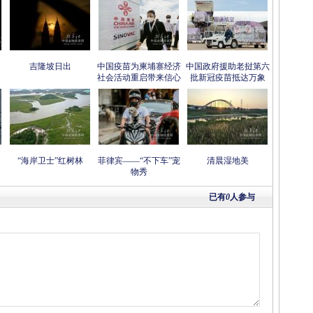
吉隆坡日出
中国疫苗为柬埔寨经济
中国政府援助老挝第六
社会活动重启带来信心
批新冠疫苗抵达万象
“海岸卫士”红树林
菲律宾——“不下车”宠
清晨湿地美
物秀
已有
0
人参与