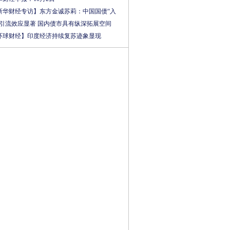
新华财经专访】东方金诚苏莉：中国国债“入
”引流效应显著 国内债市具有纵深拓展空间
环球财经】印度经济持续复苏迹象显现