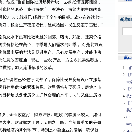
。他说:“当前国际经济形势严峻，世界 经济复苏缓慢，
对这样的形势，我们有信心、有决心、有能力把中国的事
长9.4%；就业已 经超过了全年的目标。农业在连续七年
新华0
势好，粮食生产稳定增长，这就给国计民生奠定了基础。”
内物价总水平已有比较明显的回落。猪肉、鸡蛋、蔬菜价格
奶类价格还在高位。冬季是人们需求的旺季，又 是北方蔬
物价最主要的方法是促进生产。只有发展生产，才能使供
点击
要注意改善流通，现在一些农 产品一方面农民卖难积压，
取措施，加大流通领域的改革。
山
【
房地产调控已经进行 两年了，保障性安居房建设正在抓紧
大
缓解住房供求的紧张关系。这里我特别要强调，房地产市
【
的目标是既要使房价回归到合理的水平，同时又促进房地
杭
【
美
展快，企业效益好，财政增收和超收 的幅度比较大。如何
C
件大事。财政取之于民，要用之于民。当前最重要的是做
中
支持经济的薄弱环 节，特别是小微企业的发展，确保就
新