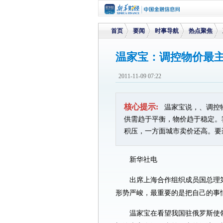
首页
要闻
时事导航
热点聚焦
温家宝：调控物价最
>
>
>
>
2011-11-09 07:22
核心提示:
温家宝说，、调控
供需趋于平衡，物价趋于稳定。
积压，一方面城市卖价还高。要
新华社电
出席上海合作组织成员国总理
形势严峻，最重要的是把自己的事
温家宝在看望我国驻俄罗斯使