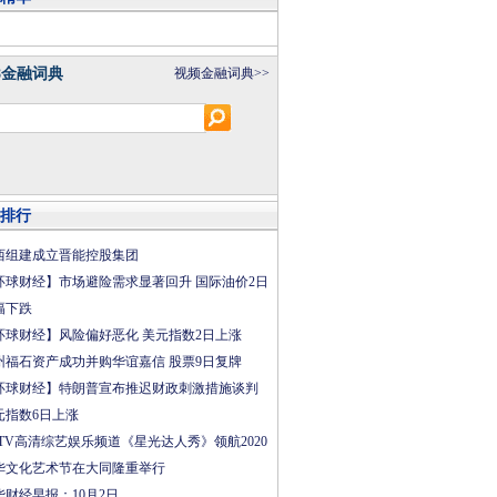
8金融词典
视频金融词典>>
排行
西组建成立晋能控股集团
环球财经】市场避险需求显著回升 国际油价2日
幅下跌
环球财经】风险偏好恶化 美元指数2日上涨
州福石资产成功并购华谊嘉信 股票9日复牌
环球财经】特朗普宣布推迟财政刺激措施谈判
元指数6日上涨
CTV高清综艺娱乐频道《星光达人秀》领航2020
华文化艺术节在大同隆重举行
华财经早报：10月2日