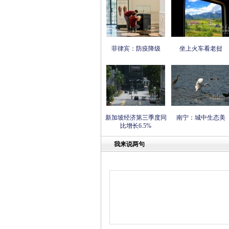
菲律宾：防疫降级
坐上火车看老挝
新加坡经济第三季度同
南宁：城中生态美
比增长6.5%
我来说两句