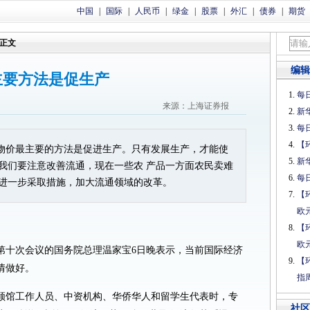
中国
|
国际
|
人民币
|
绿金
|
股票
|
外汇
|
债券
|
期货
正文
编辑
主要方法是促生产
每日
来源：上海证券报
新
每日
【
物价最主要的方法是促进生产。只有发展生产，才能使
新
我们要注意改善流通，现在一些农 产品一方面农民卖难
每日
进一步采取措施，加大流通领域的改革。
【
欧
【
欧
第十次会议的国务院总理温家宝6日晚表示，当前国际经济
【
情做好。
指
领馆工作人员、中资机构、华侨华人和留学生代表时，专
社区